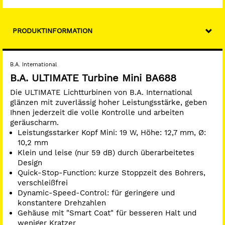
Thermodesinfizier- und sterilisierbar
Für 5 Kupplungsanschlüsse verfügbar (KaVo, NSK, Bien
Air, Sirona & W&H)
PRODUKTINFORMATION
Turbine auch mit Standard-Kopf erhältlich
Made in Germany
B.A. International
B.A. ULTIMATE Turbine Mini BA688
Die ULTIMATE Lichtturbinen von B.A. International
glänzen mit zuverlässig hoher Leistungsstärke, geben
Ihnen jederzeit die volle Kontrolle und arbeiten
geräuscharm.
Leistungsstarker Kopf Mini: 19 W, Höhe: 12,7 mm, Ø:
10,2 mm
Klein und leise (nur 59 dB) durch überarbeitetes
Design
Quick-Stop-Function: kurze Stoppzeit des Bohrers,
verschleißfrei
Dynamic-Speed-Control: für geringere und
konstantere Drehzahlen
Gehäuse mit "Smart Coat" für besseren Halt und
weniger Kratzer