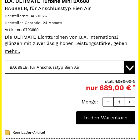
B.A. ULTIMATE Turbine Mini BA688
BA688LB, für Anschlusstyp Bien Air
Herstellernr:
BA601526
Hersteller-Garantie:
24 Monate
Artikelnr:
9793899
Die ULTIMATE Lichtturbinen von B.A. International
glänzen mit zuverlässig hoher Leistungsstärke, geben
Ihnen jederzeit die volle Kontrolle und arbeiten
mehr...
geräuscharm.
Leistungsstarker Kopf Mini: 19 W, Höhe: 12,7 mm, Ø:
10,2 mm
Klein und leise (nur 59 dB) durch überarbeitetes
Design
statt
1.030,00 €
nur
689,00 €
*
Quick-Stop-Function: kurze Stoppzeit des Bohrers,
verschleißfrei
Dynamic-Speed-Control: für geringere und
Menge:
konstantere Drehzahlen
Gehäuse mit "Smart Coat" für besseren Halt und
In den Warenkorb
weniger Kratzer
Vierdüsenspray
Keramikkugellager
Kein Lager-Artikel
Glasstablichtleiter