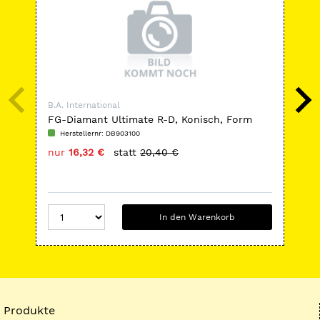
B.A. International
B.A.
FG-Diamant Ultimate R-D, Konisch, Form
FG-
847KR
Fo
Herstellernr: DB903100
H
nur
16,32 €
statt
20,40 €
nu
In den Warenkorb
Produkte