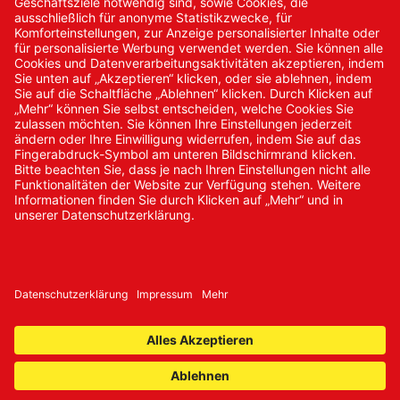
Neukundenanmeldung
Kennwort vergessen
Bestellungen
Sendung verfolgen
© 2024 Promed Vertriebsgesellschaft mbH | Alle Rechte
vorbehalten
* Alle Preise zzgl. gesetzlicher Mehrwertsteuer
Impressum
AGB
Datenschutz
Nachhaltigkeit