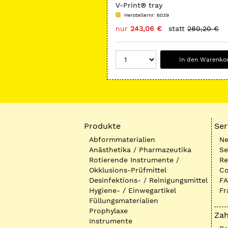
V-Print® tray
Herstellernr: 6039
nur
243,06 €
statt
280,20 €
In den Warenko
Produkte
Ser
Abformmaterialien
Ne
Anästhetika / Pharmazeutika
Se
Rotierende Instrumente /
Re
Okklusions-Prüfmittel
Co
Desinfektions- / Reinigungsmittel
FA
Hygiene- / Einwegartikel
Fr
Füllungsmaterialien
Prophylaxe
Zah
Instrumente