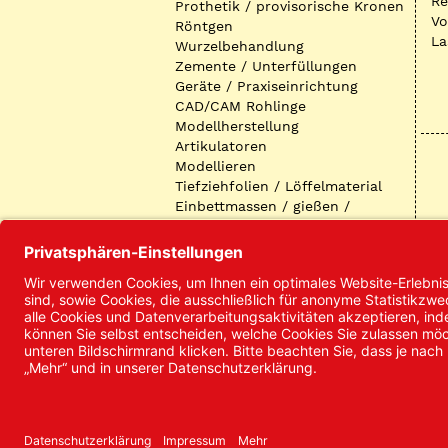
R
Prothetik / provisorische Kronen
Vo
Röntgen
La
Wurzelbehandlung
Zemente / Unterfüllungen
Geräte / Praxiseinrichtung
CAD/CAM Rohlinge
Modellherstellung
Artikulatoren
Modellieren
Tiefziehfolien / Löffelmaterial
Einbettmassen / gießen /
ausbetten / löten
Oberflächenbearbeitung
Keramik
Verblendmaterialien
Instrumente
Kieferorthopädie /
Klammerdrähte
Verschiedenes (Labor)