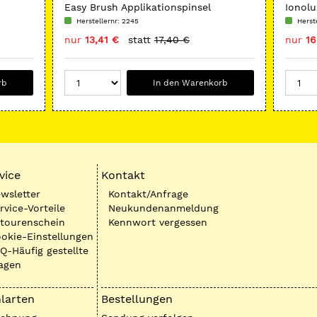
Easy Brush Applikationspinsel
Ionolu
Sorti
Herstellernr: 2245
Herste
nur
13,41 €
statt
17,40 €
nur
16
rb
In den Warenkorb
vice
Kontakt
wsletter
Kontakt/Anfrage
rvice-Vorteile
Neukundenanmeldung
tourenschein
Kennwort vergessen
okie-Einstellungen
Q-Häufig gestellte
agen
larten
Bestellungen