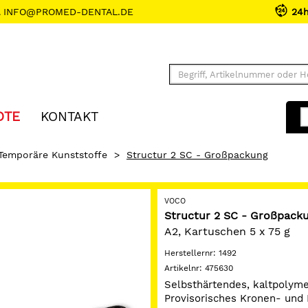
INFO@PROMED-DENTAL.DE
24
OTE
KONTAKT
Temporäre Kunststoffe
>
Structur 2 SC - Großpackung
VOCO
Structur 2 SC - Großpack
A2, Kartuschen 5 x 75 g
Herstellernr:
1492
Artikelnr:
475630
Selbsthärtendes, kaltpolym
Provisorisches Kronen- und 