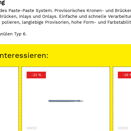
ng
ndes Paste-Paste System. Provisorisches Kronen- und Brücken
 Brücken, Inlays und Onlays. Einfache und schnelle Verarbeit
d polieren, langlebige Provisorien, hohe Form- und Farbstabili
nülen Typ 6.
nteressieren:
-22 %
-26 
VOCO
VOCO