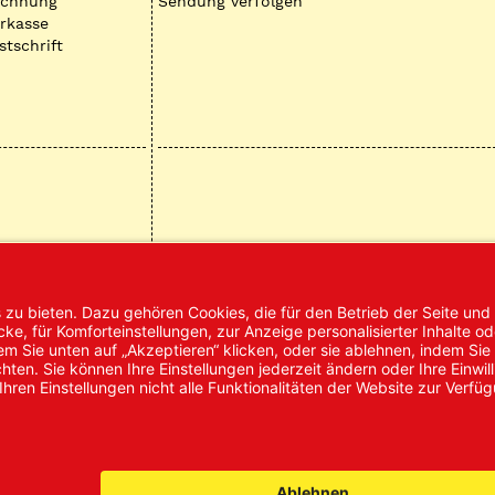
echnung
Sendung verfolgen
rkasse
stschrift