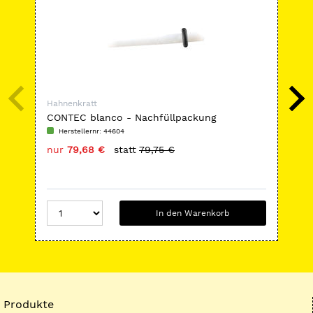
Hahnenkratt
Hah
CONTEC blanco - Nachfüllpackung
Mat
Herstellernr: 44604
H
nur
79,68 €
statt
79,75 €
nu
In den Warenkorb
Produkte