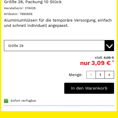
Größe 28, Packung 10 Stück
Herstellernr:
374X28
Artikelnr:
7892656
Aluminiumhülsen für die temporäre Versorgung, einfach
und schnell individuell angepasst.
statt
4,08 €
nur
3,09 €
*
Menge:
In den Warenkorb
Sofort verfügbar