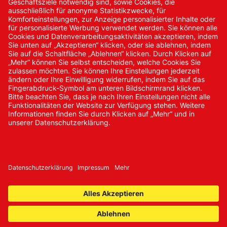
Kontakt/Anfrage
Neukundenanmeldung
Kennwort vergessen
Bestellungen
Sendung verfolgen
© 2024 Promed Vertriebsgesellschaft mbH | Alle Rechte
vorbehalten
* Alle Preise zzgl. gesetzlicher Mehrwertsteuer
Impressum
AGB
Datenschutz
Nachhaltigkeit