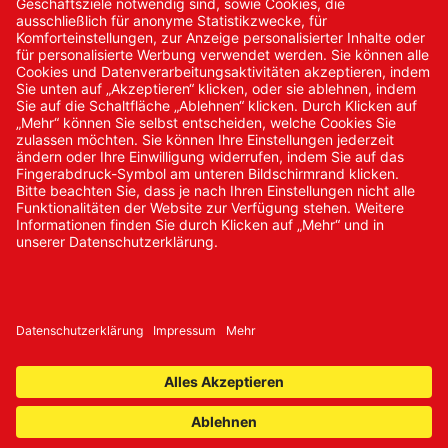
Kontakt/Anfrage
Neukundenanmeldung
Kennwort vergessen
Bestellungen
Sendung verfolgen
© 2024 Promed Vertriebsgesellschaft mbH | Alle Rechte
vorbehalten
* Alle Preise zzgl. gesetzlicher Mehrwertsteuer
Impressum
AGB
Datenschutz
Nachhaltigkeit