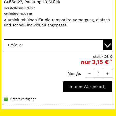
Größe 27, Packung 10 Stück
Herstellernr:
374X27
Artikelnr:
7892649
Aluminiumhülsen für die temporäre Versorgung, einfach
und schnell individuell angepasst.
statt
4,08 €
nur
3,15 €
*
Menge:
In den Warenkorb
Sofort verfügbar