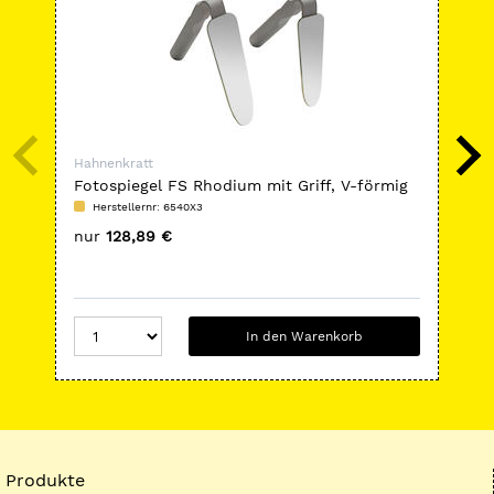
Hahnenkratt
Hah
Fotospiegel FS Rhodium mit Griff, V-förmig
Mun
Herstellernr: 6540X3
H
nur
128,89 €
nu
In den Warenkorb
Produkte