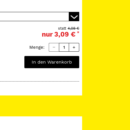
statt
4,08 €
nur
3,09 €
*
Menge:
In den Warenkorb