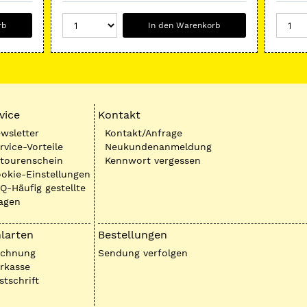
rb
In den Warenkorb
vice
Kontakt
wsletter
Kontakt/Anfrage
rvice-Vorteile
Neukundenanmeldung
tourenschein
Kennwort vergessen
okie-Einstellungen
Q-Häufig gestellte
agen
larten
Bestellungen
echnung
Sendung verfolgen
rkasse
stschrift