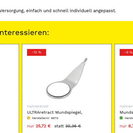
ersorgung, einfach und schnell individuell angepasst.
nteressieren:
-15 %
-9 %
Hahnenkratt
Hahnen
ULTRAretract Mundspiegel,
Mundsp
geschlossene Form
Herstellernr: 6670
Herst
nur
25,72 €
statt
30,36 €
nur
8,