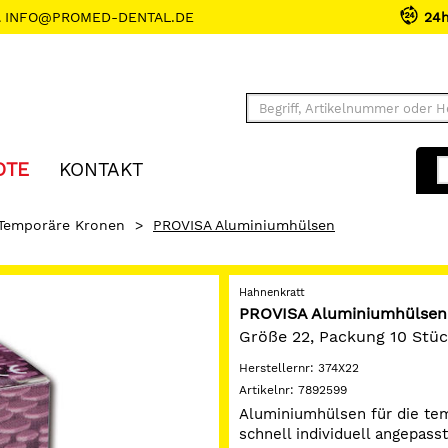
INFO@PROMED-DENTAL.DE
24
OTE
KONTAKT
Temporäre Kronen
>
PROVISA Aluminiumhülsen
Hahnenkratt
PROVISA Aluminiumhülsen
Größe 22, Packung 10 Stü
Herstellernr:
374X22
Artikelnr:
7892599
Aluminiumhülsen für die tem
schnell individuell angepasst