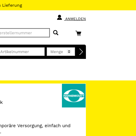
h
Lieferung
ANMELDEN
ck
poräre Versorgung, einfach und
.