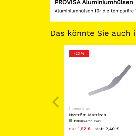
PROVISA Aluminiumhülsen
Aluminiumhülsen für die temporäre V
Das könnte Sie auch i
-20 %
Hahnenkratt
Nyström Matrizen
Herstellernr: 40X4
nur
1,92 €
statt
2,40 €