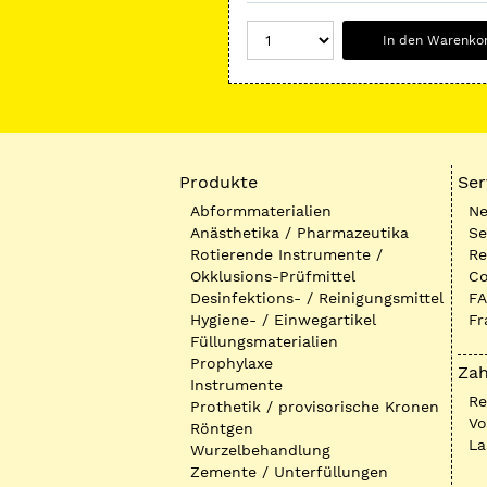
In den Warenko
Produkte
Ser
Abformmaterialien
Ne
Anästhetika / Pharmazeutika
Se
Rotierende Instrumente /
Re
Okklusions-Prüfmittel
Co
Desinfektions- / Reinigungsmittel
FA
Hygiene- / Einwegartikel
Fr
Füllungsmaterialien
Prophylaxe
Zah
Instrumente
R
Prothetik / provisorische Kronen
Vo
Röntgen
La
Wurzelbehandlung
Zemente / Unterfüllungen