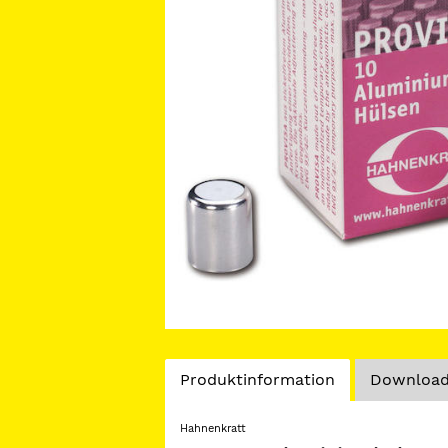
Current
Produktinformation
Downloads
Tab:
Hahnenkratt