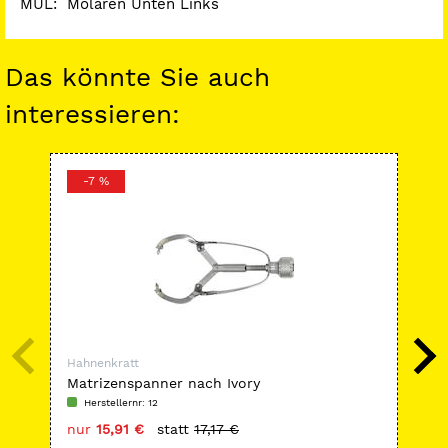
MUL: Molaren Unten Links
Das könnte Sie auch
interessieren:
-7 %
-
Hahnenkratt
Hah
Matrizenspanner nach Ivory
ULT
Fo
Herstellernr: 12
H
nur
15,91 €
statt
17,17 €
nu