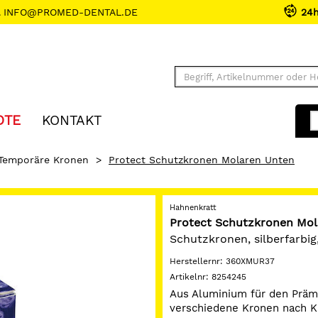
INFO@PROMED-DENTAL.DE
24
OTE
KONTAKT
Temporäre Kronen
>
Protect Schutzkronen Molaren Unten
Hahnenkratt
Protect Schutzkronen Mol
Schutzkronen, silberfarbig
Herstellernr:
360XMUR37
Artikelnr:
8254245
Aus Aluminium für den Präm
verschiedene Kronen nach K