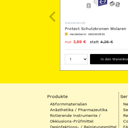
Hahnenkratt
Protect Schutzkronen Molaren
Herstellernr: 360XMOR35
nur
3,89 €
statt
4,26 €
In den Warenko
Produkte
Ser
Abformmaterialien
Ne
Anästhetika / Pharmazeutika
Se
Rotierende Instrumente /
Re
Okklusions-Prüfmittel
Co
Desinfektions- / Reinigungsmittel
FA