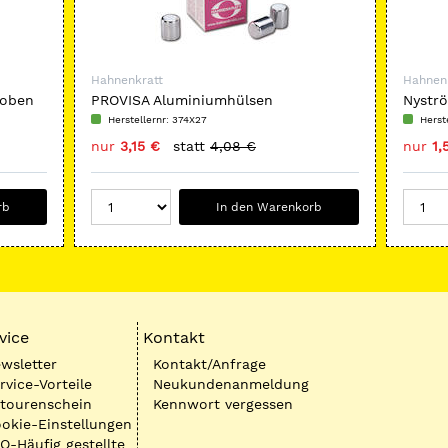
Hahnenkratt
Hahnen
 oben
PROVISA Aluminiumhülsen
Nystr
Herstellernr: 374X27
Herst
nur
3,15 €
statt
4,08 €
nur
1,
rb
In den Warenkorb
vice
Kontakt
wsletter
Kontakt/Anfrage
rvice-Vorteile
Neukundenanmeldung
tourenschein
Kennwort vergessen
okie-Einstellungen
Q-Häufig gestellte