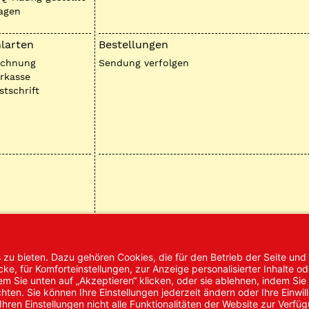
agen
larten
Bestellungen
echnung
Sendung verfolgen
rkasse
stschrift