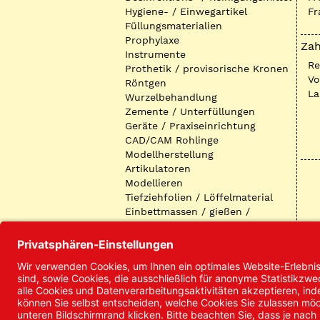
Hygiene- / Einwegartikel
Fr
Füllungsmaterialien
Prophylaxe
Zah
Instrumente
R
Prothetik / provisorische Kronen
Vo
Röntgen
La
Wurzelbehandlung
Zemente / Unterfüllungen
Geräte / Praxiseinrichtung
CAD/CAM Rohlinge
Modellherstellung
Artikulatoren
Modellieren
Tiefziehfolien / Löffelmaterial
Einbettmassen / gießen /
ausbetten / löten
Oberflächenbearbeitung
Keramik
Verblendmaterialien
Instrumente
Kieferorthopädie /
Klammerdrähte