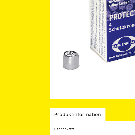
Current
Produktinformation
Tab:
Hahnenkratt