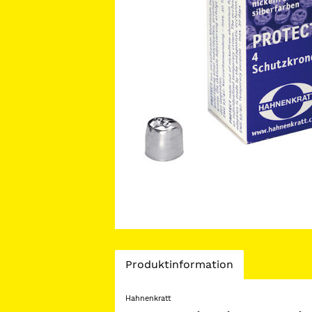
Current
Produktinformation
Tab:
Hahnenkratt