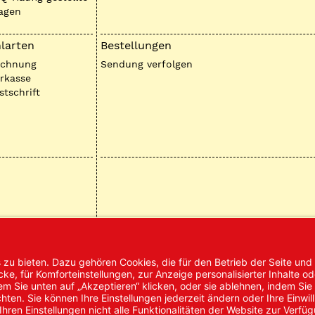
agen
larten
Bestellungen
echnung
Sendung verfolgen
rkasse
stschrift