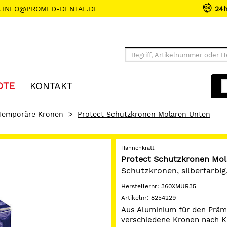
INFO@PROMED-DENTAL.DE
24
OTE
KONTAKT
Temporäre Kronen
>
Protect Schutzkronen Molaren Unten
Hahnenkratt
Protect Schutzkronen Mol
Schutzkronen, silberfarbi
Herstellernr:
360XMUR35
Artikelnr:
8254229
Aus Aluminium für den Präm
verschiedene Kronen nach K