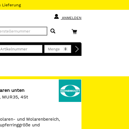
h
Lieferung
ANMELDEN
aren unten
g, MUR35, 4St
olaren- und Molarenbereich,
upferringgröße und