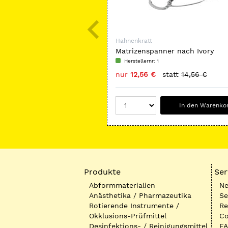
Hahnenkratt
Matrizenspanner nach Ivory
Herstellernr: 1
nur
12,56 €
statt
14,56 €
In den Warenko
Produkte
Ser
Abformmaterialien
Ne
Anästhetika / Pharmazeutika
Se
Rotierende Instrumente /
Re
Okklusions-Prüfmittel
Co
Desinfektions- / Reinigungsmittel
FA