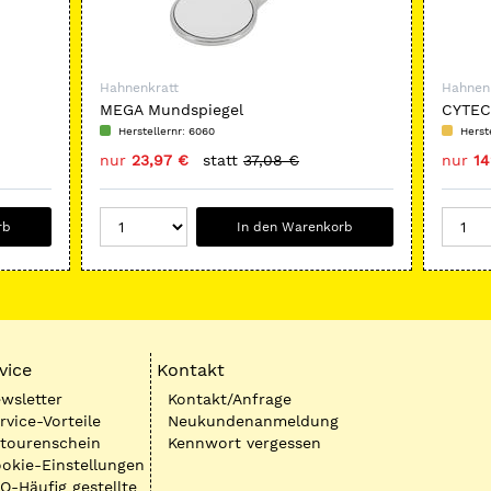
Hahnenkratt
Hahnen
MEGA Mundspiegel
CYTEC
Herstellernr: 6060
Herst
nur
23,97 €
statt
37,08 €
nur
14
rb
In den Warenkorb
vice
Kontakt
wsletter
Kontakt/Anfrage
rvice-Vorteile
Neukundenanmeldung
tourenschein
Kennwort vergessen
okie-Einstellungen
Q-Häufig gestellte