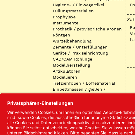
Hygiene- / Einwegartikel
Fr
Füllungsmaterialien
Prophylaxe
Zah
Instrumente
R
Prothetik / provisorische Kronen
Vo
Röntgen
La
Wurzelbehandlung
Zemente / Unterfüllungen
Geräte / Praxiseinrichtung
CAD/CAM Rohlinge
Modellherstellung
Artikulatoren
Modellieren
Tiefziehfolien / Löffelmaterial
Einbettmassen / gießen /
ausbetten / löten
Oberflächenbearbeitung
Keramik
Verblendmaterialien
Instrumente
Kieferorthopädie /
Klammerdrähte