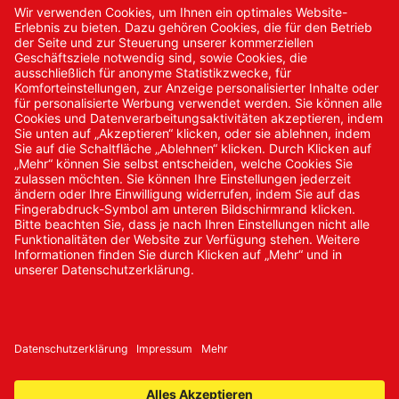
Kontakt
Kontakt/Anfrage
Neukundenanmeldung
Kennwort vergessen
Bestellungen
Sendung verfolgen
© 2024 Promed Vertriebsgesellschaft mbH | Alle Rechte
vorbehalten
* Alle Preise zzgl. gesetzlicher Mehrwertsteuer