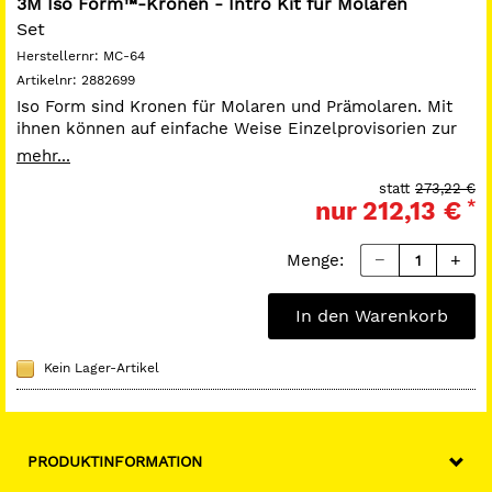
3M Iso Form™-Kronen - Intro Kit für Molaren
Set
Herstellernr:
MC-64
Artikelnr:
2882699
Iso Form sind Kronen für Molaren und Prämolaren. Mit
ihnen können auf einfache Weise Einzelprovisorien zur
Überbrückung von kurzen oder längeren Zeiträumen
mehr...
gefertigt werden.
statt
273,22 €
Packung:
64 Einzelkronen, 1 Messlehre und 1 Dehnblock.
nur
212,13 €
*
Menge:
In den Warenkorb
Kein Lager-Artikel
PRODUKTINFORMATION