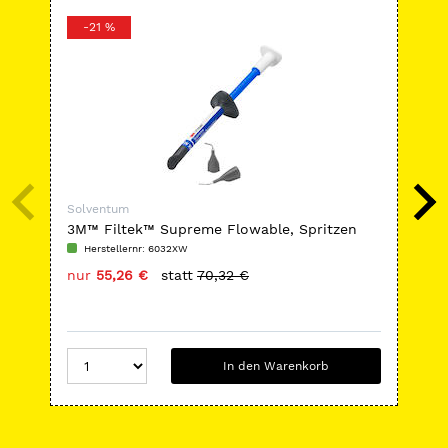
-21 %
-
Solventum
Sol
3M™ Filtek™ Supreme Flowable, Spritzen
3M
Gr
Herstellernr: 6032XW
H
nur
55,26 €
statt
70,32 €
nu
In den Warenkorb