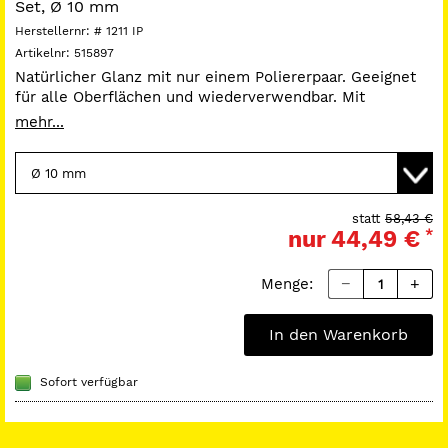
Set, Ø 10 mm
Herstellernr:
# 1211 IP
Artikelnr:
515897
Natürlicher Glanz mit nur einem Poliererpaar. Geeignet
für alle Oberflächen und wiederverwendbar. Mit
CLEARFIL Twist DIA benötigen Sie nicht mehr viele
mehr...
verschiedene Polierer für ein tolles Ergebnis, sondern
nur noch ein Poliersystem, ob ebene Flächen oder sogar
Kauflächen.
Packung:
je 3 Vorpolierer und Hochglanzpolierer.
statt
58,43 €
nur
44,49 €
*
Menge:
In den Warenkorb
Sofort verfügbar