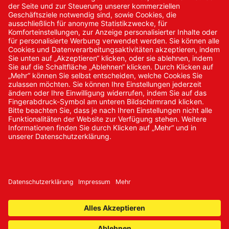
Kontakt/Anfrage
Neukundenanmeldung
Kennwort vergessen
Bestellungen
Sendung verfolgen
© 2024 Promed Vertriebsgesellschaft mbH | Alle Rechte
vorbehalten
* Alle Preise zzgl. gesetzlicher Mehrwertsteuer