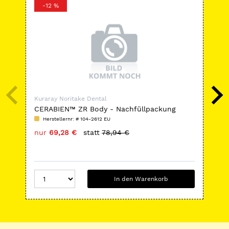
-12 %
-
Kuraray Noritake Dental
Kur
CERABIEN™ ZR Body - Nachfüllpackung
PAN
Herstellernr: # 104-2612 EU
H
nur
69,28 €
statt
78,94 €
nu
In den Warenkorb