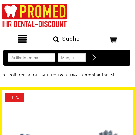
Suche
<
Polierer
>
CLEARFIL™ Twist DIA - Combination Kit
-11 %