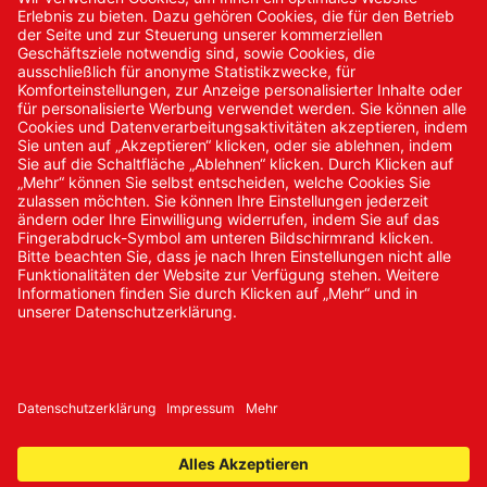
Kontakt
Kontakt/Anfrage
Neukundenanmeldung
Kennwort vergessen
Bestellungen
Sendung verfolgen
© 2024 Promed Vertriebsgesellschaft mbH | Alle Rechte
vorbehalten
* Alle Preise zzgl. gesetzlicher Mehrwertsteuer