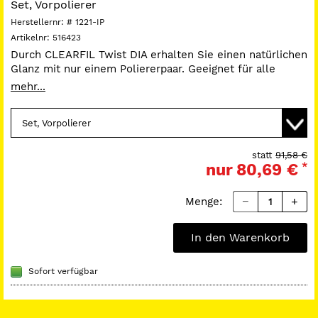
Set, Vorpolierer
Herstellernr:
# 1221-IP
Artikelnr:
516423
Durch CLEARFIL Twist DIA erhalten Sie einen natürlichen
Glanz mit nur einem Poliererpaar. Geeignet für alle
Oberflächen und wiederverwendbar. Mit Clearfil Twist
mehr...
DIA benötigen Sie nicht mehr viele verschiedene Polierer
für ein tolles Ergebnis, sondern nur noch ein
Poliersystem, ob ebene Flächen oder sogar Kauflächen.
Packung:
je 5 Polierer Ø 14 mm und Ø 10 mm.
statt
91,58 €
nur
80,69 €
*
Menge:
In den Warenkorb
Sofort verfügbar