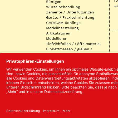
Vo
Röntgen
La
Wurzelbehandlung
Zemente / Unterfüllungen
Geräte / Praxiseinrichtung
CAD/CAM Rohlinge
Modellherstellung
Artikulatoren
Modellieren
Tiefziehfolien / Löffelmaterial
Einbettmassen / gießen /
ausbetten / löten
Oberflächenbearbeitung
Keramik
Verblendmaterialien
Instrumente
Kieferorthopädie /
Klammerdrähte
Verschiedenes (Labor)
I