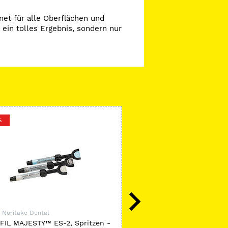
net für alle Oberflächen und
 ein tolles Ergebnis, sondern nur
%
-20 %
 Noritake Dental
Kuraray Noritake Dental
FIL MAJESTY™ ES-2, Spritzen -
CERABIEN™ ZR Translucen