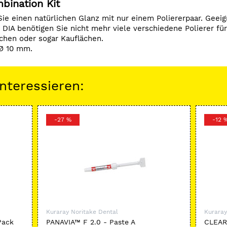
bination Kit
ie einen natürlichen Glanz mit nur einem Poliererpaar. Geeig
 DIA benötigen Sie nicht mehr viele verschiedene Polierer für
chen oder sogar Kauflächen.
 Ø 10 mm.
nteressieren:
-27 %
-12 
Kuraray Noritake Dental
Kuraray
Pack
PANAVIA™ F 2.0 - Paste A
CLEAR