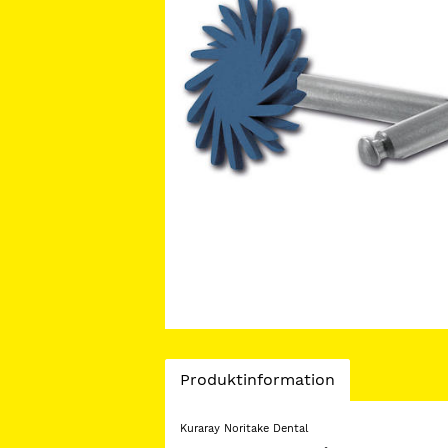
Current
Produktinformation
Tab:
Kuraray Noritake Dental