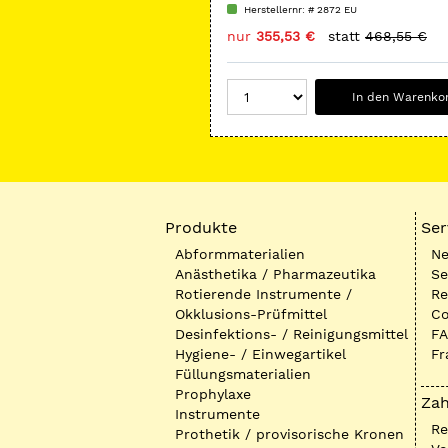
Herstellernr: # 2872 EU
nur
355,53 €
statt
468,55 €
In den Warenko
Produkte
Ser
Abformmaterialien
Ne
Anästhetika / Pharmazeutika
Se
Rotierende Instrumente /
Re
Okklusions-Prüfmittel
Co
Desinfektions- / Reinigungsmittel
FA
Hygiene- / Einwegartikel
Fr
Füllungsmaterialien
Prophylaxe
Zah
Instrumente
R
Prothetik / provisorische Kronen