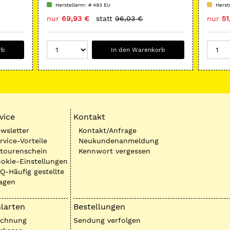
Intro 
Herstellernr: # 493 EU
Herst
nur
69,93 €
statt
96,03 €
nur
51
rb
In den Warenkorb
vice
Kontakt
wsletter
Kontakt/Anfrage
rvice-Vorteile
Neukundenanmeldung
tourenschein
Kennwort vergessen
okie-Einstellungen
Q-Häufig gestellte
agen
larten
Bestellungen
echnung
Sendung verfolgen