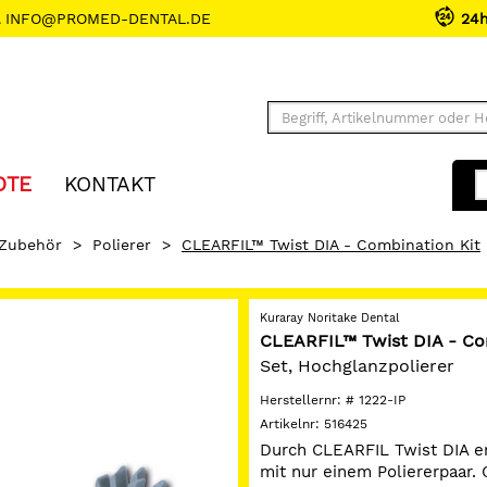
INFO@PROMED-DENTAL.DE
24
OTE
KONTAKT
 Zubehör
>
Polierer
>
CLEARFIL™ Twist DIA - Combination Kit
Kuraray Noritake Dental
CLEARFIL™ Twist DIA - Co
Set, Hochglanzpolierer
Herstellernr:
# 1222-IP
Artikelnr:
516425
Durch CLEARFIL Twist DIA er
mit nur einem Poliererpaar. 