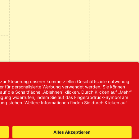
© 2024 Promed
Vertriebsgesellschaft mbH | Alle
Rechte vorbehalten
* Alle Preise zzgl. gesetzlicher
Mehrwertsteuer
it