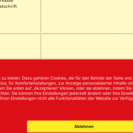
rkasse
stschrift
mpressum
AGB
Datenschutz
Nachhaltigke