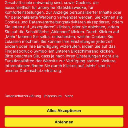
Kontakt/Anfrage
Neukundenanmeldung
Kennwort vergessen
Bestellungen
Sendung verfolgen
© 2024 Promed Vertriebsgesellschaft mbH | Alle Rechte
vorbehalten
* Alle Preise zzgl. gesetzlicher Mehrwertsteuer
Impressum
AGB
Datenschutz
Nachhaltigkeit