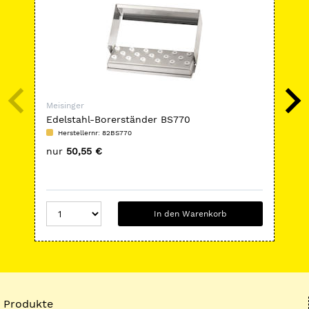
Meisinger
Mei
Edelstahl-Borerständer BS770
LU
Herstellernr: 82BS770
H
nur
50,55 €
nu
In den Warenkorb
Produkte