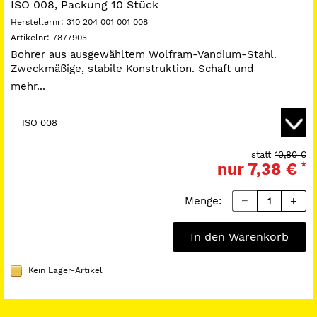
ISO 008, Packung 10 Stück
Herstellernr:
310 204 001 001 008
Artikelnr:
7877905
Bohrer aus ausgewähltem Wolfram-Vandium-Stahl.
Zweckmäßige, stabile Konstruktion. Schaft und
Arbeitsteil aus einem Stück gefertigt. Präzise
mehr...
Verzahnung und Dimensionen, optimale
Rundlaufgenauigkeit. Bestreichbare Materialhärte bei
gleichzeitiger Elastizität.
statt
10,80 €
nur
7,38 €
*
Menge:
In den Warenkorb
Kein Lager-Artikel