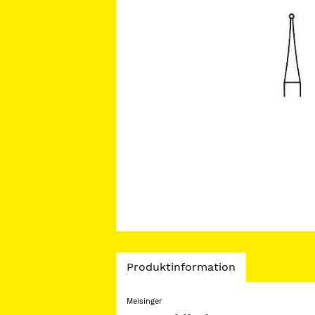
Current
Produktinformation
Tab:
Meisinger