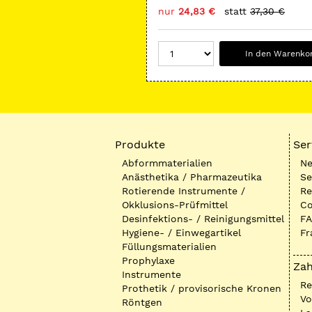
nur
24,83 €
statt
37,30 €
In den Warenko
Produkte
Ser
Abformmaterialien
Ne
Anästhetika / Pharmazeutika
Se
Rotierende Instrumente /
Re
Okklusions-Prüfmittel
Co
Desinfektions- / Reinigungsmittel
FA
Hygiene- / Einwegartikel
Fr
Füllungsmaterialien
Prophylaxe
Zah
Instrumente
R
Prothetik / provisorische Kronen
Vo
Röntgen