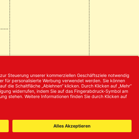
© 2024 Promed
Vertriebsgesellschaft mbH | Alle
Rechte vorbehalten
* Alle Preise zzgl. gesetzlicher
Mehrwertsteuer
it