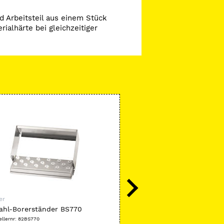
 Arbeitsteil aus einem Stück
ialhärte bei gleichzeitiger
-35 %
er
Meisinger
ahl-Borerständer BS770
Bohrerreinigungsbürste N
ellernr: 82BS770
Herstellernr: 1,10001E+13