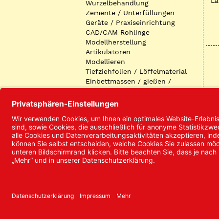
La
Wurzelbehandlung
Zemente / Unterfüllungen
Geräte / Praxiseinrichtung
CAD/CAM Rohlinge
Modellherstellung
Artikulatoren
Modellieren
Tiefziehfolien / Löffelmaterial
Einbettmassen / gießen /
ausbetten / löten
Oberflächenbearbeitung
Keramik
Verblendmaterialien
Instrumente
Kieferorthopädie /
Klammerdrähte
Verschiedenes (Labor)
I