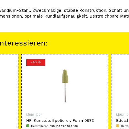
ndium-Stahl. Zweckmäßige, stabile Konstruktion. Schaft und
mensionen, optimale Rundlaufgenauigkeit. Bestreichbare Mater
nteressieren:
-40 %
Meisinger
Meising
HP-Kunststoffpolierer, Form 9573
Edelst
Herstellernr: 658 104 273 524 100
Herst