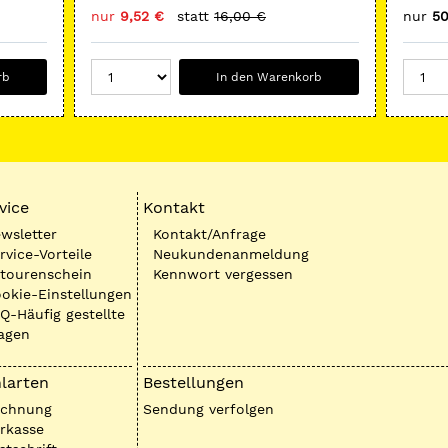
nur
9,52 €
statt
16,00 €
nur
50
rb
In den Warenkorb
vice
Kontakt
wsletter
Kontakt/Anfrage
rvice-Vorteile
Neukundenanmeldung
tourenschein
Kennwort vergessen
okie-Einstellungen
Q-Häufig gestellte
agen
larten
Bestellungen
echnung
Sendung verfolgen
rkasse