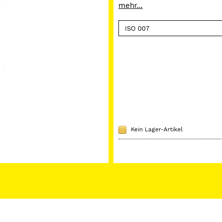
einem Stück gefertigt. Präz
mehr...
optimale Rundlaufgenauigkei
gleichzeitiger Elastizität.
Kein Lager-Artikel