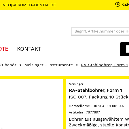
INFO@PROMED-DENTAL.DE
24
OTE
KONTAKT
 Zubehör
>
Meisinger - Instrumente
>
RA-Stahlbohrer, Form 1
Meisinger
RA-Stahlbohrer, Form 1
ISO 007, Packung 10 Stück
Herstellernr:
310 204 001 001 007
Artikelnr:
7877897
Bohrer aus ausgewähltem W
Zweckmäßige, stabile Konstru