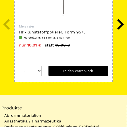
Meisinger
Mei
HP-Kunststoffpolierer, Form 9573
Sil
Herstellernr: 658 104 273 534 100
H
nur
10,01 €
statt
16,00 €
nu
In den Warenkorb
Produkte
Abformmaterialien
Anästhetika / Pharmazeutika
Rotierende Instrumente / Okklusions-Prüfmittel