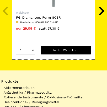
Meisinger
Mei
FG-Diamanten, Form 808R
Boh
Herstellernr: 806 314 238 514 016
H
nur
29,09 €
statt
37,30 €
nu
In den Warenkorb
Produkte
Abformmaterialien
Anästhetika / Pharmazeutika
Rotierende Instrumente / Okklusions-Prüfmittel
Desinfektions- / Reinigungsmittel
Hygiene- / Einwegartikel