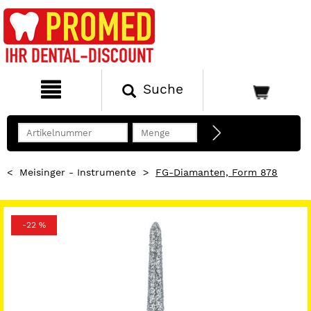
Suche
<
Meisinger - Instrumente
>
FG-Diamanten, Form 878
-22 %