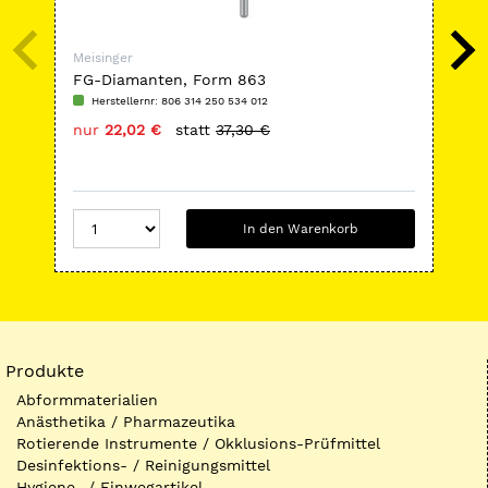
Meisinger
Mei
FG-Diamanten, Form 863
Ede
Herstellernr: 806 314 250 534 012
H
nur
22,02 €
statt
37,30 €
nu
In den Warenkorb
Produkte
Abformmaterialien
Anästhetika / Pharmazeutika
Rotierende Instrumente / Okklusions-Prüfmittel
Desinfektions- / Reinigungsmittel
Hygiene- / Einwegartikel