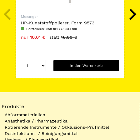
Meisinger
Mei
HP-Kunststoffpolierer, Form 9573
FG
Herstellernr: 658 104 273 534 100
H
nur
10,01 €
statt
16,00 €
nu
In den Warenkorb
Produkte
Abformmaterialien
Anästhetika / Pharmazeutika
Rotierende Instrumente / Okklusions-Prüfmittel
Desinfektions- / Reinigungsmittel
Hygiene- / Einwegartikel