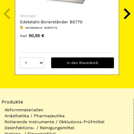
Meisinger
Mei
Edelstahl-Borerständer BS770
HP-
Kob
Herstellernr: 82BS770
H
nur
50,55 €
nu
In den Warenkorb
Produkte
Abformmaterialien
Anästhetika / Pharmazeutika
Rotierende Instrumente / Okklusions-Prüfmittel
Desinfektions- / Reinigungsmittel
Hygiene- / Einwegartikel