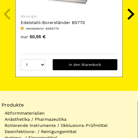
Meisinger
Mei
Edelstahl-Borerständer BS770
HP-
Herstellernr: 82BS770
H
nur
50,55 €
nu
In den Warenkorb
Produkte
Abformmaterialien
Anästhetika / Pharmazeutika
Rotierende Instrumente / Okklusions-Prüfmittel
Desinfektions- / Reinigungsmittel
Hygiene- / Einwegartikel