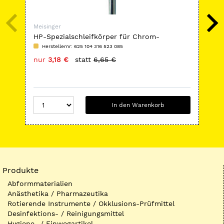
Meisinger
Mei
HP-Spezialschleifkörper für Chrom-
HP-
Kobaltlegierungen, rosa, Form 734
Herstellernr: 625 104 316 523 085
H
nur
3,18 €
statt
6,65 €
nu
In den Warenkorb
Produkte
Abformmaterialien
Anästhetika / Pharmazeutika
Rotierende Instrumente / Okklusions-Prüfmittel
Desinfektions- / Reinigungsmittel
Hygiene- / Einwegartikel