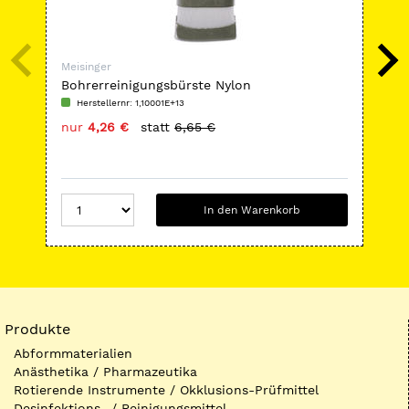
Meisinger
Mei
Bohrerreinigungsbürste Nylon
HP-
Kob
Herstellernr: 1,10001E+13
H
nur
4,26 €
statt
6,65 €
nu
In den Warenkorb
Produkte
Abformmaterialien
Anästhetika / Pharmazeutika
Rotierende Instrumente / Okklusions-Prüfmittel
Desinfektions- / Reinigungsmittel