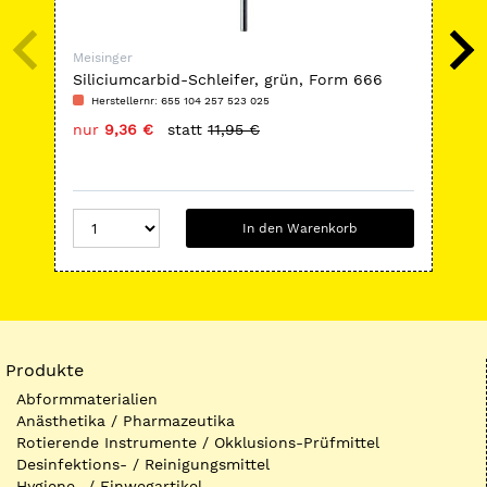
Meisinger
Mei
Siliciumcarbid-Schleifer, grün, Form 666
HP-
Kob
Herstellernr: 655 104 257 523 025
H
nur
9,36 €
statt
11,95 €
nu
In den Warenkorb
Produkte
Abformmaterialien
Anästhetika / Pharmazeutika
Rotierende Instrumente / Okklusions-Prüfmittel
Desinfektions- / Reinigungsmittel
Hygiene- / Einwegartikel