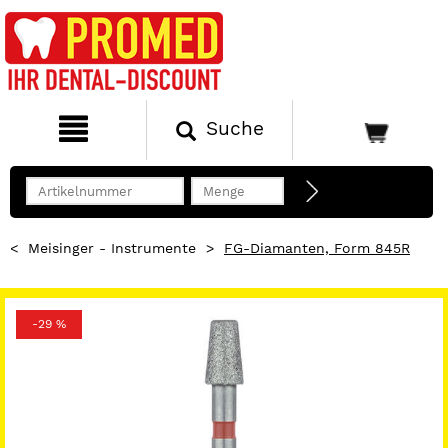
Suche
<
Meisinger - Instrumente
>
FG-Diamanten, Form 845R
-29 %