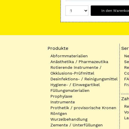
In den Warenko
Produkte
Ser
Abformmaterialien
Ne
Anästhetika / Pharmazeutika
Se
Rotierende Instrumente /
Re
Okklusions-Prüfmittel
Co
Desinfektions- / Reinigungsmittel
FA
Hygiene- / Einwegartikel
Fr
Füllungsmaterialien
Prophylaxe
Zah
Instrumente
R
Prothetik / provisorische Kronen
Vo
Röntgen
La
Wurzelbehandlung
Zemente / Unterfüllungen