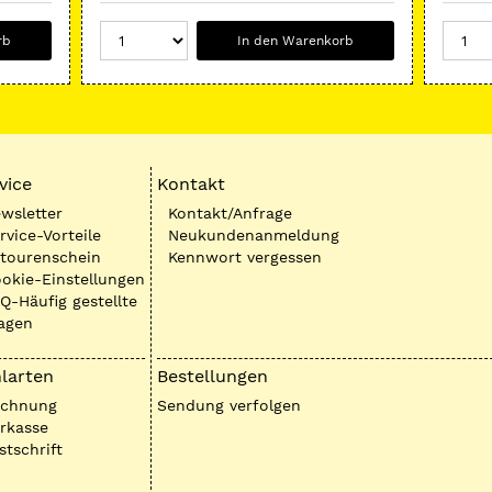
rb
In den Warenkorb
vice
Kontakt
wsletter
Kontakt/Anfrage
rvice-Vorteile
Neukundenanmeldung
tourenschein
Kennwort vergessen
okie-Einstellungen
Q-Häufig gestellte
agen
larten
Bestellungen
echnung
Sendung verfolgen
rkasse
stschrift