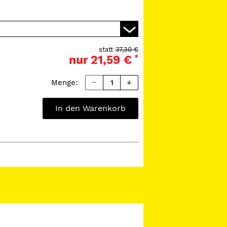
statt
37,30 €
nur
21,59 €
*
Menge:
In den Warenkorb