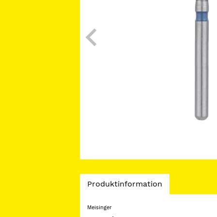
Current
Produktinformation
Tab:
Meisinger