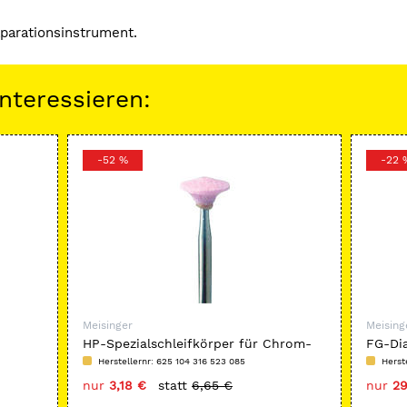
äparationsinstrument.
nteressieren:
-52 %
-22 
Meisinger
Meising
HP-Spezialschleifkörper für Chrom-
FG-Di
Kobaltlegierungen, rosa, Form 734
Herstellernr: 625 104 316 523 085
Herst
nur
3,18 €
statt
6,65 €
nur
29