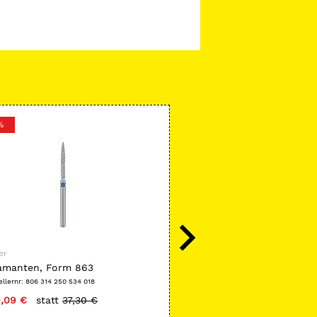
%
er
Meisinger
amanten, Form 863
Edelstahl-Borerständer B
ellernr: 806 314 250 534 018
Herstellernr: 82BS770
,09 €
statt
37,30 €
nur
50,55 €