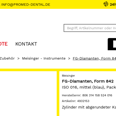
INFO@PROMED-DENTAL.DE
24
OTE
KONTAKT
 Zubehör
>
Meisinger - Instrumente
>
FG-Diamanten, Form 8
Meisinger
FG-Diamanten, Form 842
ISO 016, mittel (blau), Pa
Herstellernr:
806 314 158 524 016
Artikelnr:
4932153
Zylinder mit abgerundeter K