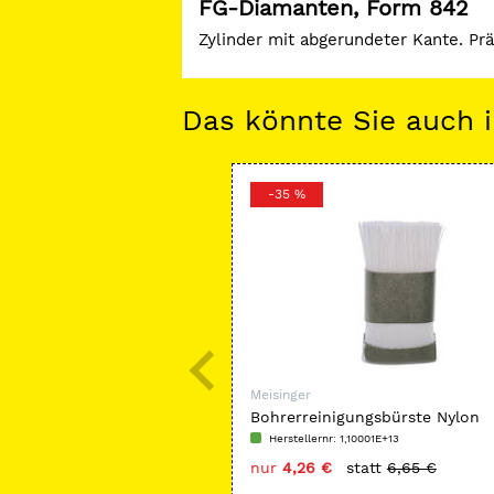
FG-Diamanten, Form 842
Zylinder mit abgerundeter Kante. Pr
Das könnte Sie auch i
-35 %
Meisinger
Bohrerreinigungsbürste Nylon
Herstellernr: 1,10001E+13
nur
4,26 €
statt
6,65 €