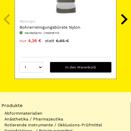
Meisinger
Mei
Bohrerreinigungsbürste Nylon
HP-
Herstellernr: 1,10001E+13
H
nur
4,26 €
statt
6,65 €
nu
In den Warenkorb
Produkte
Abformmaterialien
Anästhetika / Pharmazeutika
Rotierende Instrumente / Okklusions-Prüfmittel
Desinfektions- / Reinigungsmittel