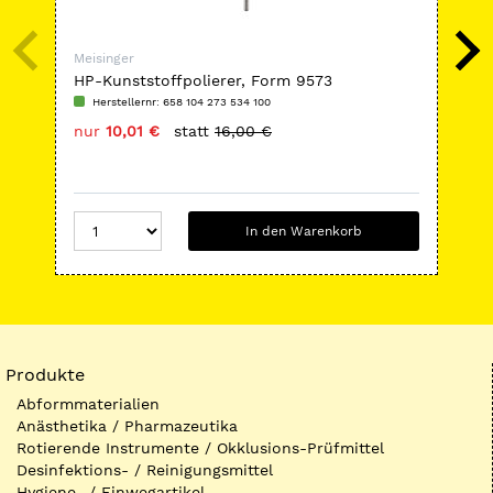
Meisinger
Mei
HP-Kunststoffpolierer, Form 9573
HP-
Herstellernr: 658 104 273 534 100
H
nur
10,01 €
statt
16,00 €
nu
In den Warenkorb
Produkte
Abformmaterialien
Anästhetika / Pharmazeutika
Rotierende Instrumente / Okklusions-Prüfmittel
Desinfektions- / Reinigungsmittel
Hygiene- / Einwegartikel