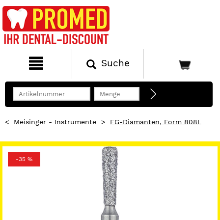
Suche
<
Meisinger - Instrumente
>
FG-Diamanten, Form 808L
-35 %