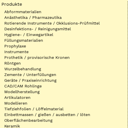
Produkte
Abformmaterialien
Anästhetika / Pharmazeutika
Rotierende Instrumente / Okklusions-Prüfmittel
Desinfektions- / Reinigungsmittel
Hygiene- / Einwegartikel
Füllungsmaterialien
Prophylaxe
Instrumente
Prothetik / provisorische Kronen
Röntgen
Wurzelbehandlung
Zemente / Unterfüllungen
Geräte / Praxiseinrichtung
CAD/CAM Rohlinge
Modellherstellung
Artikulatoren
Modellieren
Tiefziehfolien / Löffelmaterial
Einbettmassen / gießen / ausbetten / löten
Oberflächenbearbeitung
Keramik