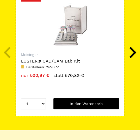
Meisinger
Mei
LUSTER® CAD/CAM Lab Kit
Ede
Herstellernr: 740JK03
H
nur
500,97 €
statt
570,82 €
nu
In den Warenkorb