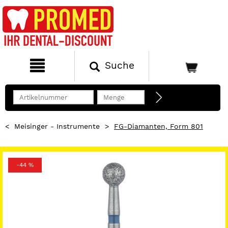
Suche
<
Meisinger - Instrumente
>
FG-Diamanten, Form 801
-44 %