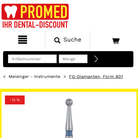
Suche
<
Meisinger - Instrumente
>
FG-Diamanten, Form 801
-12 %