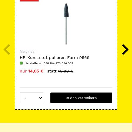
Meisinger
Mei
HP-Kunststoffpolierer, Form 9569
HP-
Kob
Herstellernr: 658 104 273 534 055
H
nur
14,05 €
statt
16,00 €
nu
In den Warenkorb