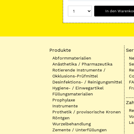
In den Warenko
Produkte
Ser
Abformmaterialien
Ne
Anästhetika / Pharmazeutika
Se
Rotierende Instrumente /
Re
Okklusions-Prüfmittel
Co
Desinfektions- / Reinigungsmittel
FA
Hygiene- / Einwegartikel
Fr
Füllungsmaterialien
Prophylaxe
Zah
Instrumente
R
Prothetik / provisorische Kronen
Vo
Röntgen
La
Wurzelbehandlung
Zemente / Unterfüllungen