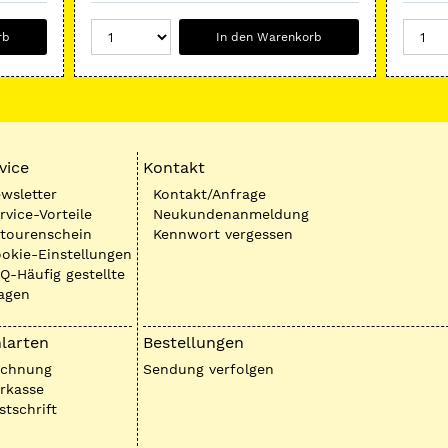
rb
In den Warenkorb
vice
Kontakt
wsletter
Kontakt/Anfrage
rvice-Vorteile
Neukundenanmeldung
tourenschein
Kennwort vergessen
okie-Einstellungen
Q-Häufig gestellte
agen
larten
Bestellungen
echnung
Sendung verfolgen
rkasse
stschrift