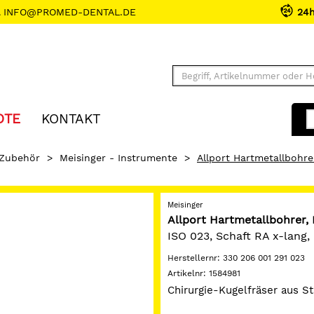
INFO@PROMED-DENTAL.DE
24
OTE
KONTAKT
 Zubehör
>
Meisinger - Instrumente
>
Allport Hartmetallbohr
Meisinger
Allport Hartmetallbohrer
ISO 023, Schaft RA x-lang
Herstellernr:
330 206 001 291 023
Artikelnr:
1584981
Chirurgie-Kugelfräser aus St