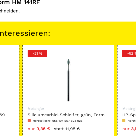
Form HM 141RF
chneiden.
nteressieren:
-21 %
-52 
Meisinger
Meising
569
Siliciumcarbid-Schleifer, grün, Form
HP-Spe
666
Kobalt
Herstellernr: 655 104 257 523 025
Herst
nur
9,36 €
statt
11,95 €
nur
3,