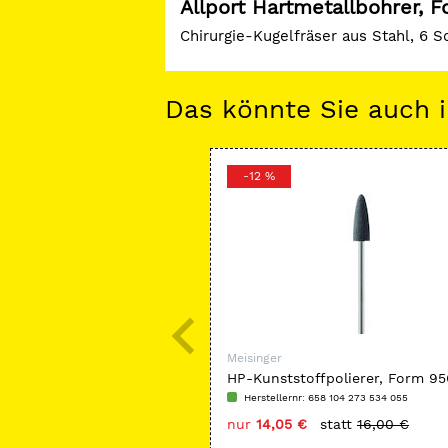
Allport Hartmetallbohrer, 
Chirurgie-Kugelfräser aus Stahl, 6 S
Das könnte Sie auch i
-12 %
Meisinger
HP-Kunststoffpolierer, Form 9
Herstellernr: 658 104 273 534 055
nur
14,05 €
statt
16,00 €