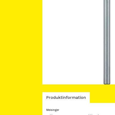
Current
Produktinformation
Tab:
Meisinger