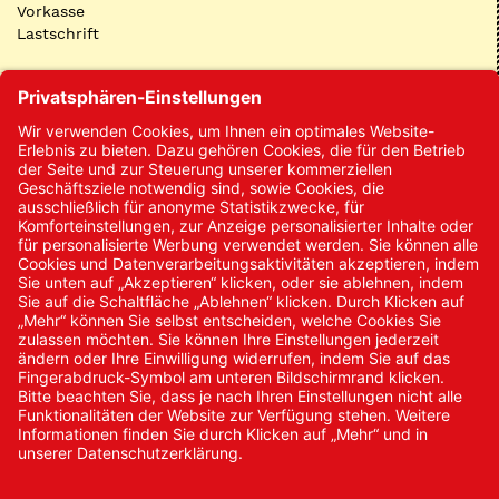
Vorkasse
Lastschrift
Kontakt
Kontakt/Anfrage
Neukundenanmeldung
Kennwort vergessen
Bestellungen
Sendung verfolgen