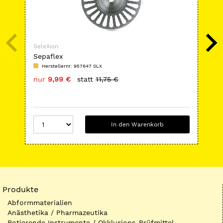
SeleXion
Sel
Sepaflex
Zir
Herstellernr: 957647 SLX
H
nur
9,99 €
statt
11,75 €
nu
In den Warenkorb
Produkte
Abformmaterialien
Anästhetika / Pharmazeutika
Rotierende Instrumente / Okklusions-Prüfmittel