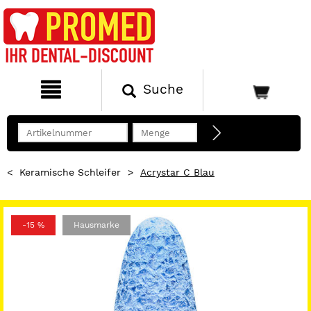
Suche
<
Keramische Schleifer
>
Acrystar C Blau
-15 %
Hausmarke