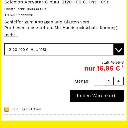
Selexion Acrystar C blau, 2120-100 C, Hst, 10St
Herstellernr:
959330 SLX
Artikelnr:
959330
Schleifer zum Abtragen und Glätten vom
Prothesenkunststoffen. Mit Handstückschaft. Körnung:
grob.
mehr...
statt
19,95 €
nur
16,96 €
*
Menge:
In den Warenkorb
Kein Lager-Artikel