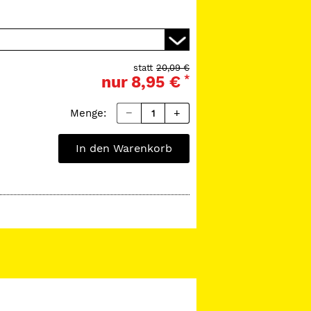
statt
20,09 €
nur
8,95 €
*
Menge:
In den Warenkorb