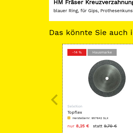
HM Fräser Kreuzverzahnun
blauer Ring, für Gips, Prothesenkun
Das könnte Sie auch i
-14 %
Hausmarke
SeleXion
Topflex
Herstellernr: 957642 SLX
nur
8,25 €
statt
9,70 €