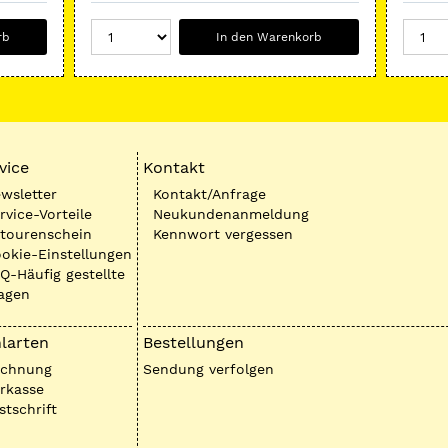
rb
In den Warenkorb
vice
Kontakt
wsletter
Kontakt/Anfrage
rvice-Vorteile
Neukundenanmeldung
tourenschein
Kennwort vergessen
okie-Einstellungen
Q-Häufig gestellte
agen
larten
Bestellungen
echnung
Sendung verfolgen
rkasse
stschrift