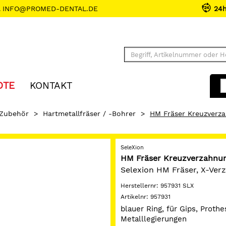
INFO@PROMED-DENTAL.DE
24
OTE
KONTAKT
 Zubehör
>
Hartmetallfräser / -Bohrer
>
HM Fräser Kreuzverz
SeleXion
HM Fräser Kreuzverzahnu
Selexion HM Fräser, X-Verz
Herstellernr:
957931 SLX
Artikelnr:
957931
blauer Ring, für Gips, Proth
Metalllegierungen