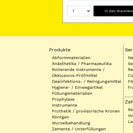
In den Warenko
Produkte
Ser
Abformmaterialien
Ne
Anästhetika / Pharmazeutika
Se
Rotierende Instrumente /
Re
Okklusions-Prüfmittel
Co
Desinfektions- / Reinigungsmittel
FA
Hygiene- / Einwegartikel
Fr
Füllungsmaterialien
Prophylaxe
Zah
Instrumente
R
Prothetik / provisorische Kronen
Vo
Röntgen
La
Wurzelbehandlung
Zemente / Unterfüllungen