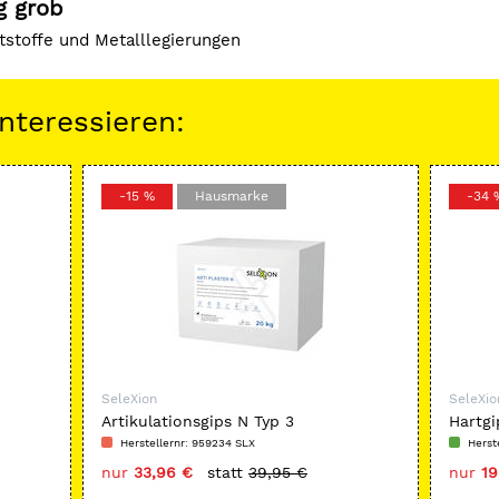
g grob
ststoffe und Metalllegierungen
nteressieren:
-15 %
Hausmarke
-34 
SeleXion
SeleXio
Artikulationsgips N Typ 3
Hartgi
Herstellernr: 959234 SLX
Herst
nur
33,96 €
statt
39,95 €
nur
19