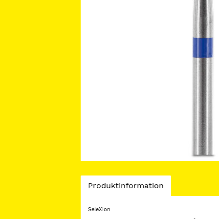
Current
Produktinformation
Tab:
SeleXion