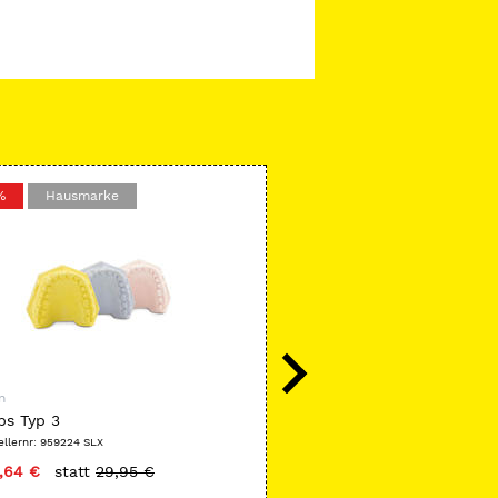
%
Hausmarke
-24 %
Hausmarke
n
SeleXion
ps Typ 3
Arterienklemmen Mosqui
ellernr: 959224 SLX
Herstellernr: 957777 SLX
,64 €
statt
29,95 €
nur
4,99 €
statt
6,60 €