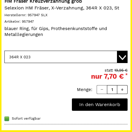
HM Fräser Kreuzverzahnung grob
Selexion HM Fräser, X-Verzahnung, 364R X 023, St
Herstellernr:
957947 SLX
Artikelnr:
957947
blauer Ring, für Gips, Prothesenkunststoffe und
Metalllegierungen
statt
19,95 €
nur
7,70 €
*
Menge:
In den Warenkorb
Sofort verfügbar