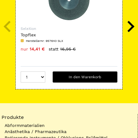
SeleXion
Sel
Topflex
Ar
Herstellernr: 957643 SLX
H
nur
14,41 €
statt
16,95 €
nu
In den Warenkorb
Produkte
Abformmaterialien
Anästhetika / Pharmazeutika
Rotierende Instrumente / Okklusions-Prüfmittel