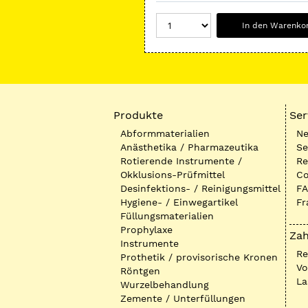
In den Warenko
Produkte
Ser
Abformmaterialien
Ne
Anästhetika / Pharmazeutika
Se
Rotierende Instrumente /
Re
Okklusions-Prüfmittel
Co
Desinfektions- / Reinigungsmittel
FA
Hygiene- / Einwegartikel
Fr
Füllungsmaterialien
Prophylaxe
Zah
Instrumente
R
Prothetik / provisorische Kronen
Vo
Röntgen
La
Wurzelbehandlung
Zemente / Unterfüllungen