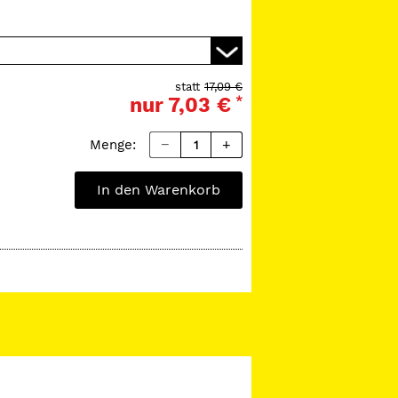
statt
17,09 €
nur
7,03 €
*
Menge:
In den Warenkorb