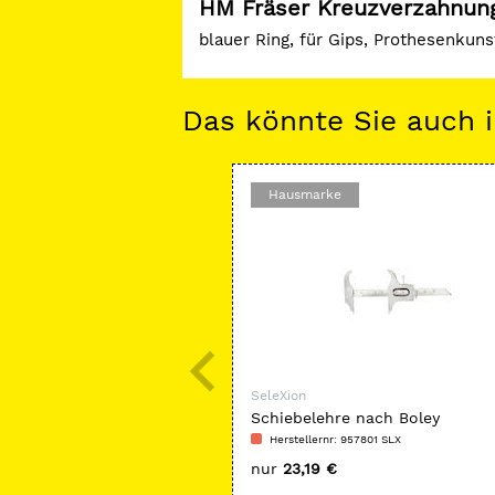
HM Fräser Kreuzverzahnun
blauer Ring, für Gips, Prothesenkun
Das könnte Sie auch i
Hausmarke
SeleXion
Schiebelehre nach Boley
Herstellernr: 957801 SLX
nur
23,19 €