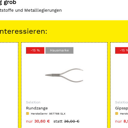
g grob
ststoffe und Metalllegierungen
nteressieren:
-15 %
Hausmarke
-15 
SeleXion
SeleXio
Rundzange
Gipssp
Herstellernr: 957788 SLX
Herst
nur
30,60 €
statt
36,00 €
nur
8,