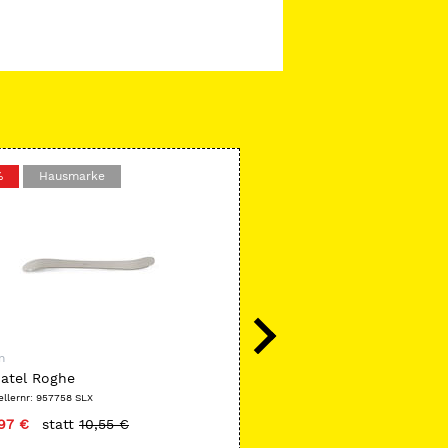
%
Hausmarke
-15 %
Hausmarke
n
SeleXion
atel Roghe
Sepaflex
ellernr: 957758 SLX
Herstellernr: 957647 SLX
97 €
statt
10,55 €
nur
9,99 €
statt
11,75 €