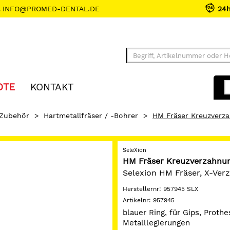
INFO@PROMED-DENTAL.DE
24
OTE
KONTAKT
 Zubehör
>
Hartmetallfräser / -Bohrer
>
HM Fräser Kreuzverz
SeleXion
HM Fräser Kreuzverzahnu
Selexion HM Fräser, X-Ver
Herstellernr:
957945 SLX
Artikelnr:
957945
blauer Ring, für Gips, Proth
Metalllegierungen