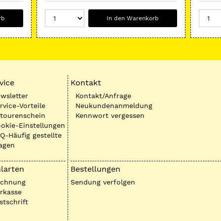
rb
In den Warenkorb
vice
Kontakt
wsletter
Kontakt/Anfrage
rvice-Vorteile
Neukundenanmeldung
tourenschein
Kennwort vergessen
okie-Einstellungen
Q-Häufig gestellte
agen
larten
Bestellungen
echnung
Sendung verfolgen
rkasse
stschrift