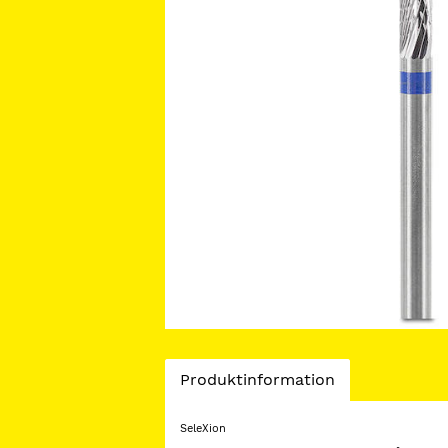
Current
Produktinformation
Tab:
SeleXion