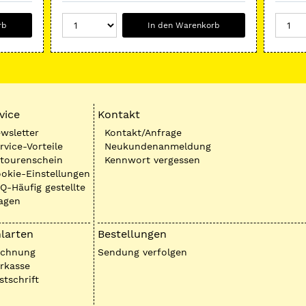
rb
In den Warenkorb
vice
Kontakt
wsletter
Kontakt/Anfrage
rvice-Vorteile
Neukundenanmeldung
tourenschein
Kennwort vergessen
okie-Einstellungen
Q-Häufig gestellte
agen
larten
Bestellungen
echnung
Sendung verfolgen
rkasse
stschrift