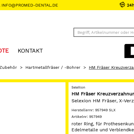
INFO@PROMED-DENTAL.DE
24
OTE
KONTAKT
 Zubehör
>
Hartmetallfräser / -Bohrer
>
HM Fräser Kreuzverz
SeleXion
HM Fräser Kreuzverzahnun
Selexion HM Fräser, X-Verz
Herstellernr:
957949 SLX
Artikelnr:
957949
roter Ring, für Prothesenkun
Edelmetalle und Verblendk