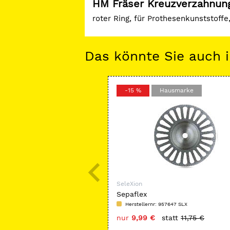
HM Fräser Kreuzverzahnung
roter Ring, für Prothesenkunststoff
Das könnte Sie auch i
-15 %
Hausmarke
SeleXion
Sepaflex
Herstellernr: 957647 SLX
nur
9,99 €
statt
11,75 €