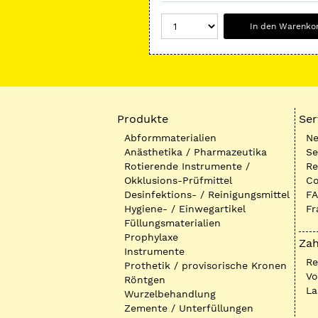
In den Warenko
Produkte
Ser
Abformmaterialien
Ne
Anästhetika / Pharmazeutika
Se
Rotierende Instrumente /
Re
Okklusions-Prüfmittel
Co
Desinfektions- / Reinigungsmittel
FA
Hygiene- / Einwegartikel
Fr
Füllungsmaterialien
Prophylaxe
Zah
Instrumente
R
Prothetik / provisorische Kronen
Vo
Röntgen
La
Wurzelbehandlung
Zemente / Unterfüllungen