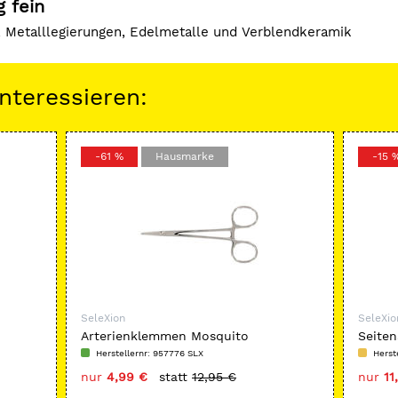
 fein
e, Metalllegierungen, Edelmetalle und Verblendkeramik
nteressieren:
-61 %
Hausmarke
-15 
SeleXion
SeleXio
Arterienklemmen Mosquito
Seiten
Herstellernr: 957776 SLX
Herst
nur
4,99 €
statt
12,95 €
nur
11