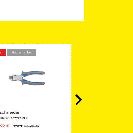
%
Hausmarke
-39 %
Hausmarke
n
SeleXion
schneider
Zirobasic
ellernr: 957779 SLX
Herstellernr: 959307 SLX
,22 €
statt
13,20 €
nur
30,79 €
statt
50,95 