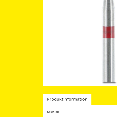
Current
Produktinformation
Tab:
SeleXion