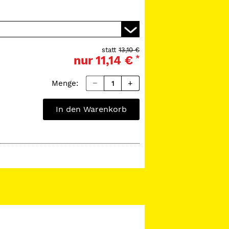
statt
13,10 €
nur
11,14 €
*
Menge:
In den Warenkorb