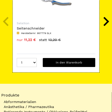
SeleXion
Sel
Seitenschneider
Ru
Herstellernr: 957779 SLX
H
nur
11,22 €
statt
13,20 €
nu
In den Warenkorb
Produkte
Abformmaterialien
Anästhetika / Pharmazeutika
Rotierende Instrumente / Okklusions-Prüfmittel