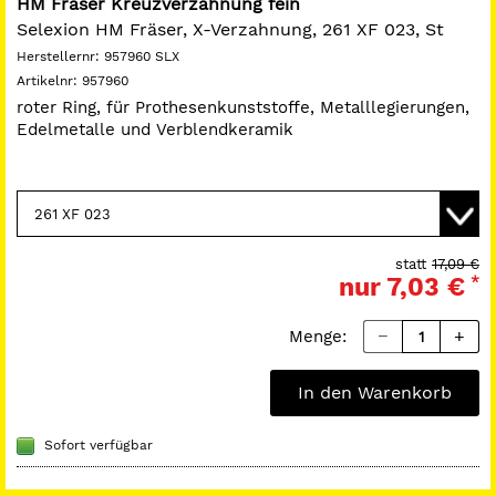
HM Fräser Kreuzverzahnung fein
Selexion HM Fräser, X-Verzahnung, 261 XF 023, St
Herstellernr:
957960 SLX
Artikelnr:
957960
roter Ring, für Prothesenkunststoffe, Metalllegierungen,
Edelmetalle und Verblendkeramik
statt
17,09 €
nur
7,03 €
*
Menge:
In den Warenkorb
Sofort verfügbar