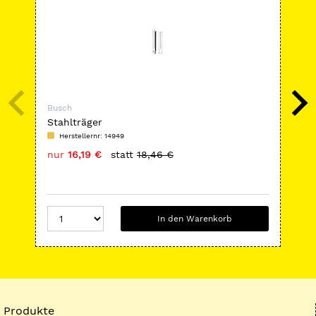
Busch
Bus
Stahlträger
Ker
Herstellernr: 14949
H
nur
16,19 €
statt
18,46 €
nu
In den Warenkorb
Produkte