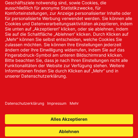
Kontakt/Anfrage
Neukundenanmeldung
Kennwort vergessen
Bestellungen
Sendung verfolgen
© 2024 Promed Vertriebsgesellschaft mbH | Alle Rechte
vorbehalten
* Alle Preise zzgl. gesetzlicher Mehrwertsteuer
Impressum
AGB
Datenschutz
Nachhaltigkeit