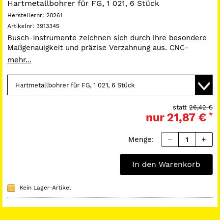
Hartmetallbohrer für FG, 1 021, 6 Stück
Herstellernr:
20261
Artikelnr:
3913345
Busch-Instrumente zeichnen sich durch ihre besondere
Maßgenauigkeit und präzise Verzahnung aus. CNC-
gesteuerte Fertigungsanlagen garantieren
mehr...
gleichbleibende hohe Qualität.
für FG und Winkelstück.
statt
26,42 €
nur
21,87 €
*
Menge:
In den Warenkorb
Kein Lager-Artikel