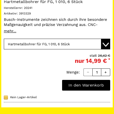
Hartmetallbohrer für FG, 1 010, 6 Stück
Herstellernr:
20241
Artikelnr:
3913329
Busch-Instrumente zeichnen sich durch ihre besondere
Maßgenauigkeit und präzise Verzahnung aus. CNC-
gesteuerte Fertigungsanlagen garantieren
mehr...
gleichbleibende hohe Qualität.
für FG und Winkelstück.
statt
26,42 €
nur
14,99 €
*
Menge:
In den Warenkorb
Kein Lager-Artikel