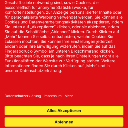
Kontakt/Anfrage
Neukundenanmeldung
Kennwort vergessen
Bestellungen
Sendung verfolgen
© 2024 Promed Vertriebsgesellschaft mbH | Alle Rechte
vorbehalten
* Alle Preise zzgl. gesetzlicher Mehrwertsteuer
Impressum
AGB
Datenschutz
Nachhaltigkeit