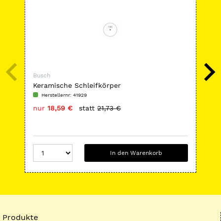
Busch
Bus
Keramische Schleifkörper
Rot
Herstellernr: 41929
H
nur
18,59 €
statt
21,73 €
nu
In den Warenkorb
Produkte