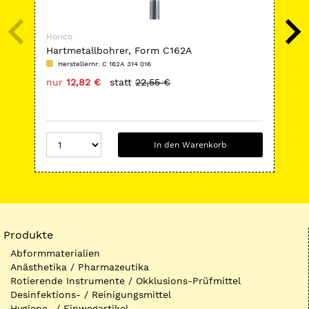
Horico
Hor
Hartmetallbohrer, Form C162A
Har
Herstellernr: C 162A 314 016
H
nur
12,82 €
statt
22,55 €
nu
In den Warenkorb
Produkte
Abformmaterialien
Anästhetika / Pharmazeutika
Rotierende Instrumente / Okklusions-Prüfmittel
Desinfektions- / Reinigungsmittel
Hygiene- / Einwegartikel