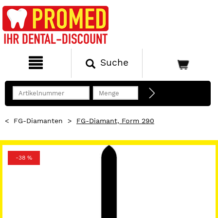
Suche
<
FG-Diamanten
>
FG-Diamant, Form 290
-38 %