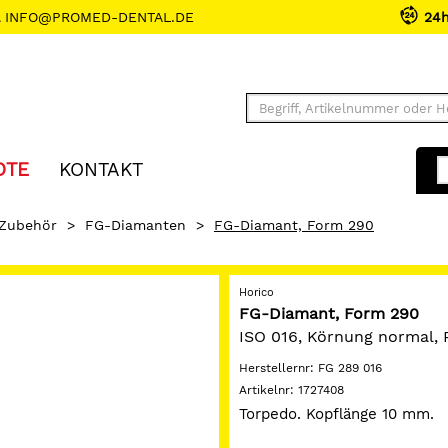
INFO@PROMED-DENTAL.DE
24
OTE
KONTAKT
 Zubehör
>
FG-Diamanten
>
FG-Diamant, Form 290
Horico
FG-Diamant, Form 290
ISO 016, Körnung normal, 
Herstellernr:
FG 289 016
Artikelnr:
1727408
Torpedo. Kopflänge 10 mm.