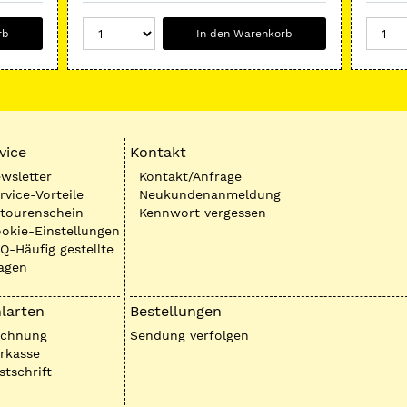
rb
In den Warenkorb
vice
Kontakt
wsletter
Kontakt/Anfrage
rvice-Vorteile
Neukundenanmeldung
tourenschein
Kennwort vergessen
okie-Einstellungen
Q-Häufig gestellte
agen
larten
Bestellungen
echnung
Sendung verfolgen
rkasse
stschrift