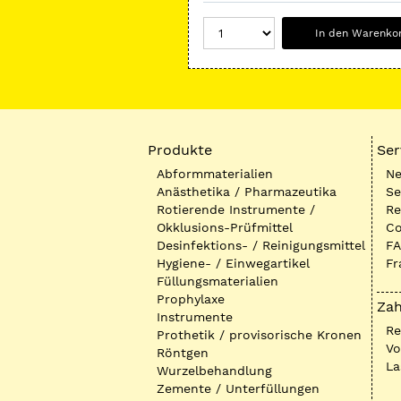
In den Warenko
Produkte
Ser
Abformmaterialien
Ne
Anästhetika / Pharmazeutika
Se
Rotierende Instrumente /
Re
Okklusions-Prüfmittel
Co
Desinfektions- / Reinigungsmittel
FA
Hygiene- / Einwegartikel
Fr
Füllungsmaterialien
Prophylaxe
Zah
Instrumente
R
Prothetik / provisorische Kronen
Vo
Röntgen
La
Wurzelbehandlung
Zemente / Unterfüllungen