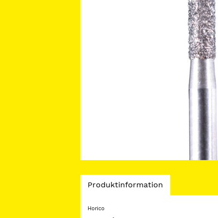
Current
Produktinformation
Tab:
Horico