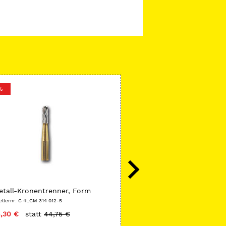
%
Horico
tall-Kronentrenner, Form
Diamant, Form H 272 F
M
ellernr: C 4LCM 314 012-5
Herstellernr: H 272F016
,30 €
statt
44,75 €
nur
19,89 €
statt
20,00 