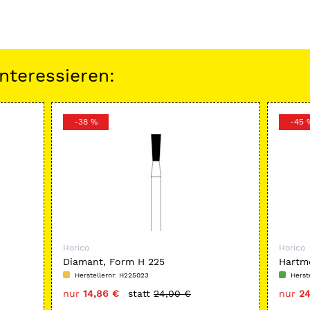
nteressieren:
-38 %
-45 
Horico
Horico
Diamant, Form H 225
Hartme
C4LC
Herstellernr: H225023
Herst
nur
14,86 €
statt
24,00 €
nur
24