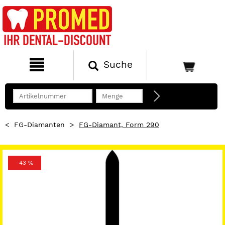
Suche
<
FG-Diamanten
>
FG-Diamant, Form 290
-43 %