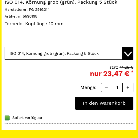
ISO 014, Körnung grob (grün), Packung 5 Stück
Herstellernr:
FG 291G014
Artikelnr:
5590195
Torpedo. Kopflänge 10 mm.
statt
41,25 €
nur
23,47 €
*
Menge:
In den Warenkorb
Sofort verfügbar