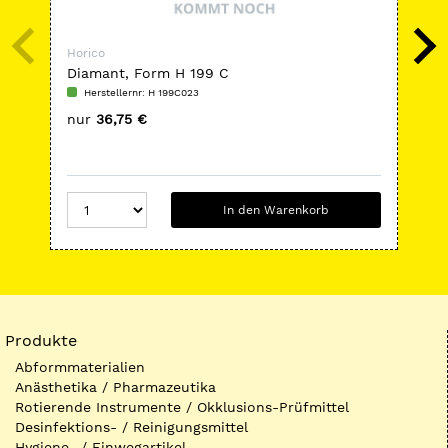
Horico
Hor
Diamant, Form H 199 C
Har
Herstellernr: H 199C023
H
nur
36,75 €
nu
In den Warenkorb
Produkte
Abformmaterialien
Anästhetika / Pharmazeutika
Rotierende Instrumente / Okklusions-Prüfmittel
Desinfektions- / Reinigungsmittel
Hygiene- / Einwegartikel