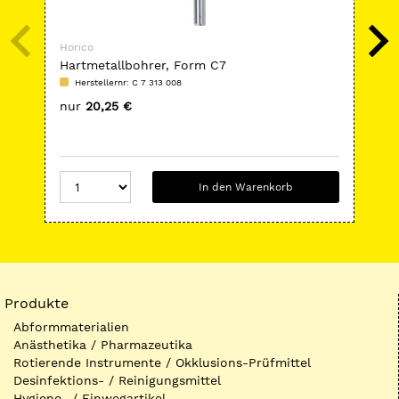
Horico
Hor
Hartmetallbohrer, Form C7
Dia
Herstellernr: C 7 313 008
H
nur
20,25 €
nu
In den Warenkorb
Produkte
Abformmaterialien
Anästhetika / Pharmazeutika
Rotierende Instrumente / Okklusions-Prüfmittel
Desinfektions- / Reinigungsmittel
Hygiene- / Einwegartikel