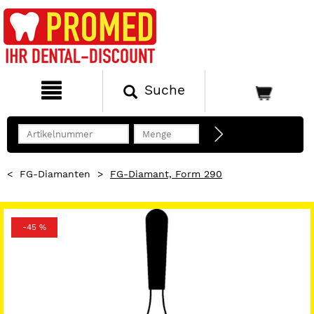
Suche
<
FG-Diamanten
>
FG-Diamant, Form 290
-45 %