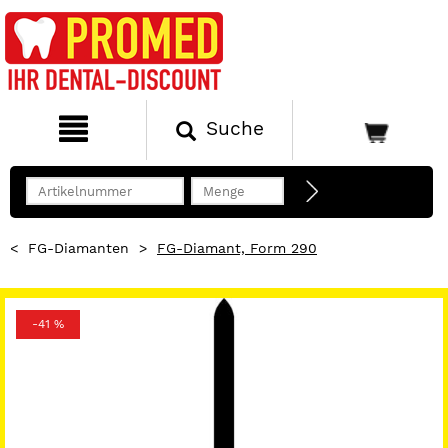
Suche
<
FG-Diamanten
>
FG-Diamant, Form 290
-41 %