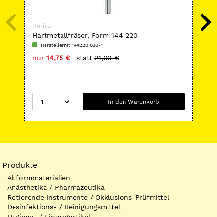
Horico
Hor
Hartmetallfräser, Form 144 220
Di
Herstellernr: 144220 060-1
H
nur
14,75 €
statt
21,00 €
nu
In den Warenkorb
Produkte
Abformmaterialien
Anästhetika / Pharmazeutika
Rotierende Instrumente / Okklusions-Prüfmittel
Desinfektions- / Reinigungsmittel
Hygiene- / Einwegartikel