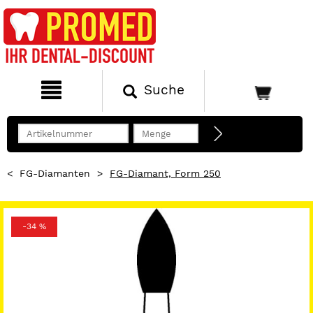
Suche
<
FG-Diamanten
>
FG-Diamant, Form 250
-34 %