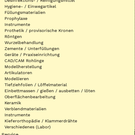
Desinfektions- / Reinigungsmittel
Hygiene- / Einwegartikel
Füllungsmaterialien
Prophylaxe
Instrumente
Prothetik / provisorische Kronen
Röntgen
Wurzelbehandlung
Zemente / Unterfüllungen
Geräte / Praxiseinrichtung
CAD/CAM Rohlinge
Modellherstellung
Artikulatoren
Modellieren
Tiefziehfolien / Löffelmaterial
Einbettmassen / gießen / ausbetten / löten
Oberflächenbearbeitung
Keramik
Verblendmaterialien
Instrumente
Kieferorthopädie / Klammerdrähte
Verschiedenes (Labor)
Service