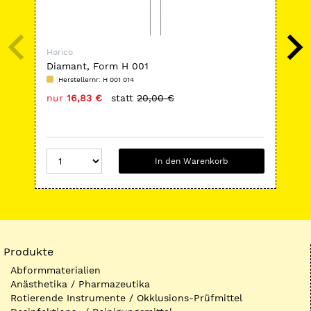
Horico
Hor
Diamant, Form H 001
Har
Herstellernr: H 001 014
H
nur
16,83 €
statt
20,00 €
nu
In den Warenkorb
Produkte
Abformmaterialien
Anästhetika / Pharmazeutika
Rotierende Instrumente / Okklusions-Prüfmittel