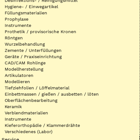
Desinfektions- / Reinigungsmittel
Hygiene- / Einwegartikel
Füllungsmaterialien
Prophylaxe
Instrumente
Prothetik / provisorische Kronen
Röntgen
Wurzelbehandlung
Zemente / Unterfüllungen
Geräte / Praxiseinrichtung
CAD/CAM Rohlinge
Modellherstellung
Artikulatoren
Modellieren
Tiefziehfolien / Löffelmaterial
Einbettmassen / gießen / ausbetten / löten
Oberflächenbearbeitung
Keramik
Verblendmaterialien
Instrumente
Kieferorthopädie / Klammerdrähte
Verschiedenes (Labor)
Service