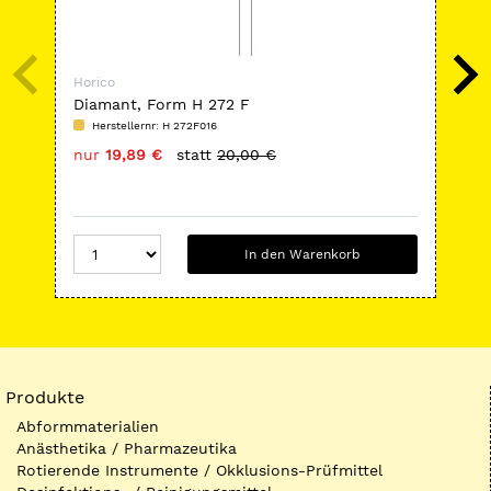
Horico
Hor
Diamant, Form H 272 F
FG
Herstellernr: H 272F016
H
nur
19,89 €
statt
20,00 €
nu
In den Warenkorb
Produkte
Abformmaterialien
Anästhetika / Pharmazeutika
Rotierende Instrumente / Okklusions-Prüfmittel