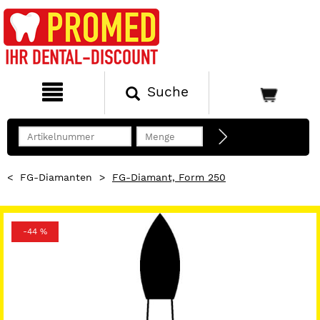
Suche
<
FG-Diamanten
>
FG-Diamant, Form 250
-44 %