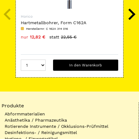
Horico
Hor
Hartmetallbohrer, Form C162A
Har
Herstellernr: C 162A 314 016
H
nur
12,82 €
statt
22,55 €
nu
In den Warenkorb
Produkte
Abformmaterialien
Anästhetika / Pharmazeutika
Rotierende Instrumente / Okklusions-Prüfmittel
Desinfektions- / Reinigungsmittel
Hygiene- / Einwegartikel