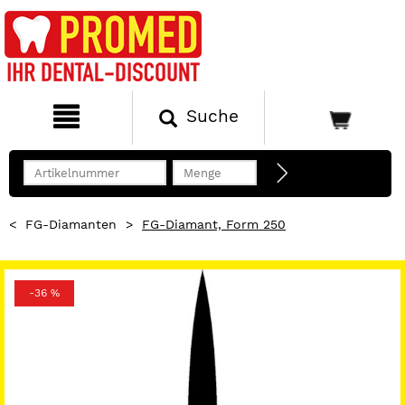
Suche
<
FG-Diamanten
>
FG-Diamant, Form 250
-36 %