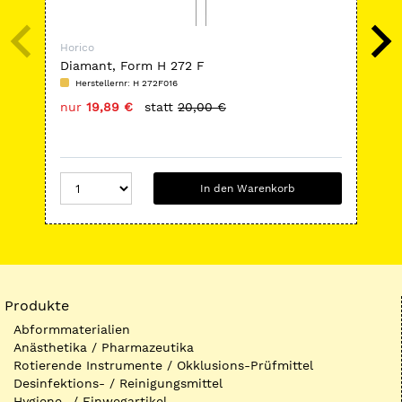
Horico
Hor
Diamant, Form H 272 F
Di
Herstellernr: H 272F016
H
nur
19,89 €
statt
20,00 €
nu
In den Warenkorb
Produkte
Abformmaterialien
Anästhetika / Pharmazeutika
Rotierende Instrumente / Okklusions-Prüfmittel
Desinfektions- / Reinigungsmittel
Hygiene- / Einwegartikel