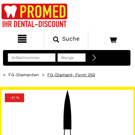
Suche
<
FG-Diamanten
>
FG-Diamant, Form 250
-41 %