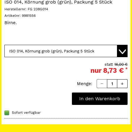
ISO 014, Körnung grob (grün), Packung 5 Stück
Herstellernr:
FG 238G014
Artikelnr:
9981556
Birne.
statt
16,00 €
nur
8,73 €
*
Menge:
In den Warenkorb
Sofort verfügbar