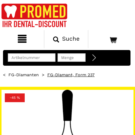
Suche
<
FG-Diamanten
>
FG-Diamant, Form 237
-45 %