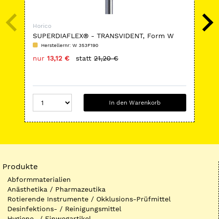
Horico
Hor
SUPERDIAFLEX® - TRANSVIDENT, Form W
FG
353 F
Herstellernr: W 353F190
H
nur
13,12 €
statt
21,20 €
nu
In den Warenkorb
Produkte
Abformmaterialien
Anästhetika / Pharmazeutika
Rotierende Instrumente / Okklusions-Prüfmittel
Desinfektions- / Reinigungsmittel
Hygiene- / Einwegartikel