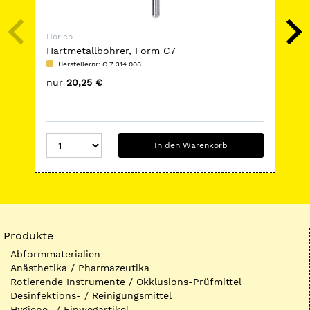
Horico
Hor
Hartmetallbohrer, Form C7
Di
Herstellernr: C 7 314 008
H
nur
20,25 €
nu
In den Warenkorb
Produkte
Abformmaterialien
Anästhetika / Pharmazeutika
Rotierende Instrumente / Okklusions-Prüfmittel
Desinfektions- / Reinigungsmittel
Hygiene- / Einwegartikel