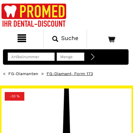
Suche
<
FG-Diamanten
>
FG-Diamant, Form 173
-30 %