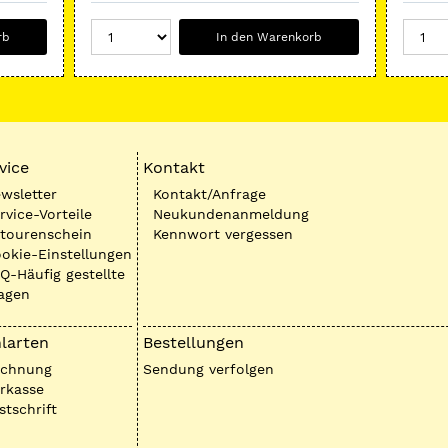
rb
In den Warenkorb
vice
Kontakt
wsletter
Kontakt/Anfrage
rvice-Vorteile
Neukundenanmeldung
tourenschein
Kennwort vergessen
okie-Einstellungen
Q-Häufig gestellte
agen
larten
Bestellungen
echnung
Sendung verfolgen
rkasse
stschrift