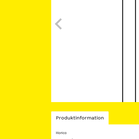
Current
Produktinformation
Tab:
Horico