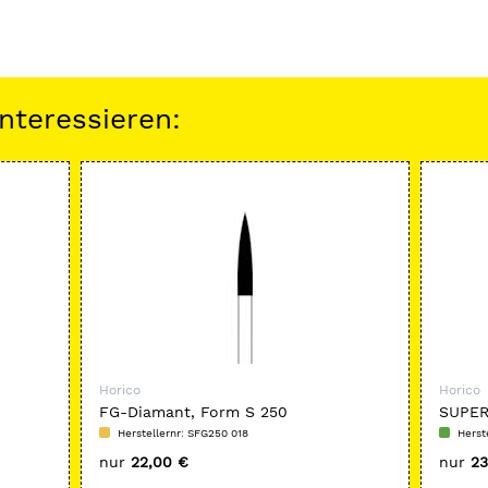
nteressieren:
Horico
Horico
FG-Diamant, Form S 250
SUPER
Form 
Herstellernr: SFG250 018
Herst
nur
22,00 €
nur
23