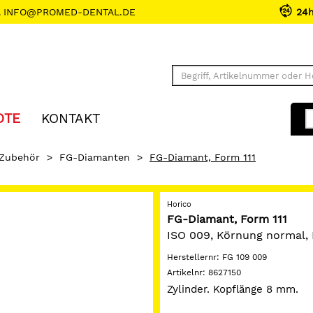
INFO@PROMED-DENTAL.DE
24
OTE
KONTAKT
 Zubehör
>
FG-Diamanten
>
FG-Diamant, Form 111
Horico
FG-Diamant, Form 111
ISO 009, Körnung normal,
Herstellernr:
FG 109 009
Artikelnr:
8627150
Zylinder. Kopflänge 8 mm.