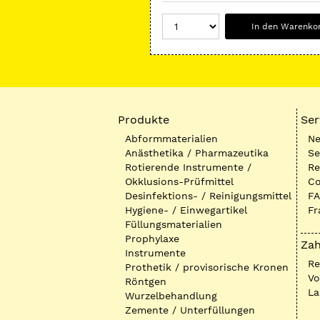
In den Warenko
Produkte
Ser
Abformmaterialien
Ne
Anästhetika / Pharmazeutika
Se
Rotierende Instrumente /
Re
Okklusions-Prüfmittel
Co
Desinfektions- / Reinigungsmittel
FA
Hygiene- / Einwegartikel
Fr
Füllungsmaterialien
Prophylaxe
Zah
Instrumente
R
Prothetik / provisorische Kronen
Vo
Röntgen
La
Wurzelbehandlung
Zemente / Unterfüllungen